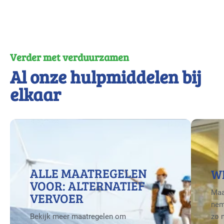
Verder met verduurzamen
Al onze hulpmiddelen bij
elkaar
ALLE MAATREGELEN
W
VOOR: ALTERNATIEF
Maa
VERVOER
nem
Bekijk meer maatregelen om
zo 