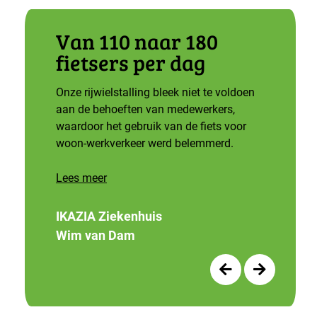
Van 110 naar 180
fietsers per dag
Onze rijwielstalling bleek niet te voldoen
aan de behoeften van medewerkers,
waardoor het gebruik van de fiets voor
woon-werkverkeer werd belemmerd.
Lees meer
IKAZIA Ziekenhuis
Wim van Dam