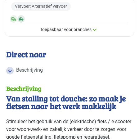
Vervoer: Alternatief vervoer
Toepasbaar voor branches
×
Toepasbaar voor branches
Direct naar
Deze maatregel is vaak toepasbaar in de volgende
branches
Beschrijving
Beschrijving
Autobranche - autoschadeherstel
Basis
Van stalling tot douche: zo maak je
Autobranche - garage en handel
Basis
fietsen naar het werk makkelijk
Autobranche - wasinrichting
Basis
Stimuleer het gebruik van de (elektrische) fiets / e-scooter
voor woon-werk- en zakelijk verkeer door te zorgen voor
Bouw - bouw/infra
Basis
goede fietsenstalling, fietspomp en reparatieset,