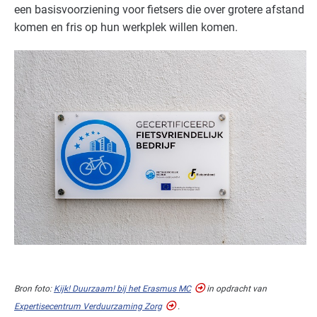
een basisvoorziening voor fietsers die over grotere afstand
Zorg - overig
Basis
komen en fris op hun werkplek willen komen.
Zorg - ziekenhuizen
Basis
Zorg - zorginstellingen
Basis
Bron foto:
Kijk! Duurzaam! bij het Erasmus MC
in opdracht van
Expertisecentrum Verduurzaming Zorg
.