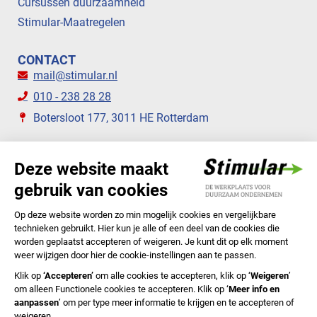
Cursussen duurzaamheid
Stimular-Maatregelen
CONTACT
mail@stimular.nl
010 - 238 28 28
Botersloot 177, 3011 HE Rotterdam
VOLG ONS
STIMULAR NIEUWSBRIEVEN
ABONNEER NU
Privacyverklaring
Cookiebeleid
Colofon
Disclaimer