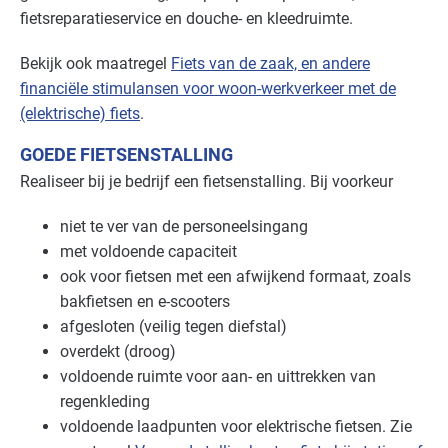
fietsreparatieservice en douche- en kleedruimte.
Bouw - gemeentewerven
Basis
Bekijk ook maatregel
Fiets van de zaak, en andere
Bouw - installatiebedrijven
Basis
financiële stimulansen voor woon-werkverkeer met de
(elektrische) fiets
.
Bouw - schilders en onderhoud
Basis
GOEDE FIETSENSTALLING
Bouwmaterialen - beton
Basis
Realiseer bij je bedrijf een fietsenstalling. Bij voorkeur
Brandweer
Basis
niet te ver van de personeelsingang
met voldoende capaciteit
Cultuur - evenementen
Basis
ook voor fietsen met een afwijkend formaat, zoals
bakfietsen en e-scooters
Cultuur - musea
Basis
afgesloten (veilig tegen diefstal)
Cultuur - overig
overdekt (droog)
Basis
voldoende ruimte voor aan- en uittrekken van
Cultuur - podia
Gevorderd
regenkleding
voldoende laadpunten voor elektrische fietsen. Zie
Datacenters
Basis