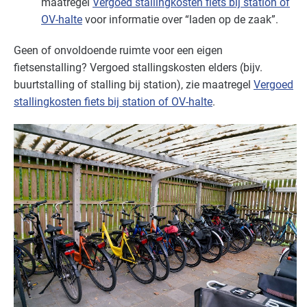
maatregel
Vergoed stallingkosten fiets bij station of
OV-halte
voor informatie over “laden op de zaak”.
Detailhandel - overig
Basis
Geen of onvoldoende ruimte voor een eigen
Detailhandel - supermarkten
Basis
fietsenstalling? Vergoed stallingskosten elders (bijv.
buurtstalling of stalling bij station), zie maatregel
Vergoed
Detailhandel - tankstations
Basis
stallingkosten fiets bij station of OV-halte
.
Grafische industrie
Basis
Handel en distributie
Basis
Industrie - hout en meubel
Basis
Industrie - metalektro
Basis
Industrie - papier en karton(waren)
Basis
Industrie - rubber en kunststof
Basis