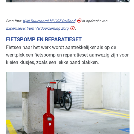
Industrie - verf en drukinkt
Basis
Kantoren
Basis
Bron foto:
Kijk! Duurzaam! bij
GGZ
Delfland
in opdracht van
Expertisecentrum Verduurzaming Zorg
.
Landbouw - land- en tuinbouw
Basis
FIETSPOMP EN REPARATIESET
Fietsen naar het werk wordt aantrekkelijker als op de
Natwasserijen
Basis
werkplek een fietspomp en reparatieset aanwezig zijn voor
Onderwijs
Basis
kleien klusjes, zoals een lekke band plakken.
Overige branches
Basis
Recreatie - congreslocaties
Basis
Recreatie - hotels
Basis
Recreatie - overig
Basis
Recreatie - restaurants en cafés
Basis