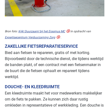
Sport - overig
Basis
Sport - zwembaden
Basis
Bron foto:
Kijk! Duurzaam! bij het Erasmus MC
in opdracht van
Voedingsindustrie - brood en banket
Basis
Expertisecentrum Verduurzaming Zorg
.
Voedingsindustrie - overig
Basis
ZAKELIJKE FIETSREPARATIESERVICE
Bied aan fietsen te repareren, gratis of met korting.
Voedingsindustrie - vlees
Basis
Bijvoorbeeld door de technische dienst, die tijdens werktijd
de banden plakt, of een contract met een fietsenmaker in
Voedingsindustrie - zoetwaren
Basis
de buurt die de fietsen ophaalt en repareert tijdens
werktijd.
Zorg - dierenartsen
Basis
DOUCHE- EN KLEEDRUIMTE
Zorg - eerstelijns
Basis
Een kleedruimte maakt het voor medewerkers makkelijker
om de fiets te pakken. Ze kunnen zich daar rustig
Zorg - kinderdagverblijven
Basis
omkleden in representatieve of werkkleding. Een douche is