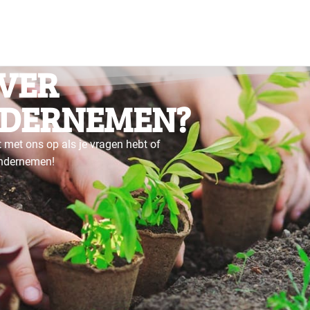
VER
DERNEMEN?
 met ons op als je vragen hebt of
ondernemen!