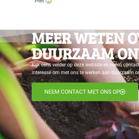
MEER WETEN O
DUURZAAM ON
Kijk eens verder op deze website en neem contact
interesse om met ons te werken aan duurzaam 
NEEM CONTACT MET ONS OP