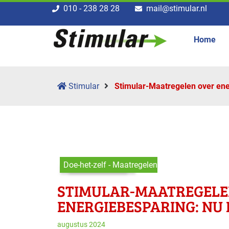
010 - 238 28 28
mail@stimular.nl
Home
Stimular
Stimular-Maatregelen over ene
Doe-het-zelf - Maatregelen
STIMULAR-MAATREGELE
ENERGIEBESPARING: NU
augustus 2024