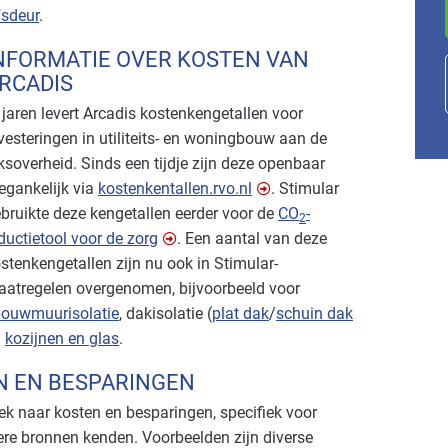
fsdeur
.
NFORMATIE OVER KOSTEN VAN
RCADIS
 jaren levert Arcadis kostenkengetallen voor
vesteringen in utiliteits- en woningbouw aan de
jksoverheid. Sinds een tijdje zijn deze openbaar
egankelijk via
kostenkentallen.rvo.nl
. Stimular
bruikte deze kengetallen eerder voor de
CO
-
2
ductietool voor de zorg
. Een aantal van deze
stenkengetallen zijn nu ook in Stimular-
atregelen overgenomen, bijvoorbeeld voor
ouwmuurisolatie
, dakisolatie (
plat dak
/
schuin dak
n
kozijnen en glas
.
N EN BESPARINGEN
ek naar kosten en besparingen, specifiek voor
e bronnen kenden. Voorbeelden zijn diverse