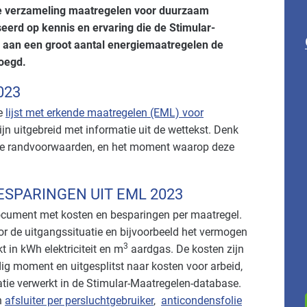
de verzameling maatregelen voor duurzaam
erd op kennis en ervaring die de Stimular-
s aan een groot aantal energiemaatregelen de
oegd.
023
we
lijst met erkende maatregelen (EML) voor
jn uitgebreid met informatie uit de wettekst. Denk
he randvoorwaarden, en het moment waarop deze
ESPARINGEN UIT EML 2023
document met kosten en besparingen per maatregel.
r de uitgangssituatie en bijvoorbeeld het vermogen
3
 in kWh elektriciteit en m
aardgas. De kosten zijn
ig moment en uitgesplitst naar kosten voor arbeid,
tie verwerkt in de Stimular-Maatregelen-database.
n
afsluiter per persluchtgebruiker
,
anticondensfolie