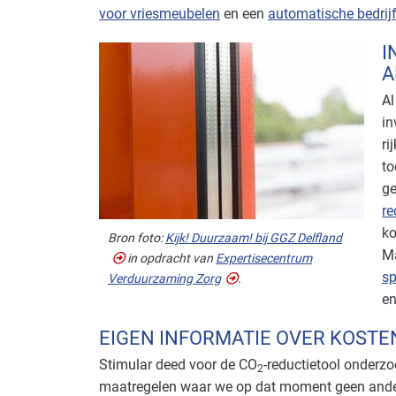
voor vriesmeubelen
en een
automatische bedrij
I
A
Al
in
ri
to
ge
re
ko
Bron foto:
Kijk! Duurzaam! bij GGZ Delfland
Ma
in opdracht van
Expertisecentrum
sp
Verduurzaming Zorg
.
e
EIGEN INFORMATIE OVER KOSTE
Stimular deed voor de CO
-reductietool onderzo
2
maatregelen waar we op dat moment geen ander