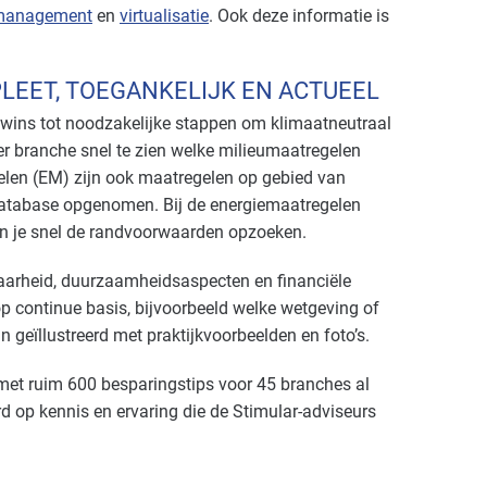
management
en
virtualisatie
. Ook deze informatie is
LEET, TOEGANKELIJK EN ACTUEEL
 wins tot noodzakelijke stappen om klimaatneutraal
s per branche snel te zien welke milieumaatregelen
gelen (EM) zijn ook maatregelen op gebied van
atabase opgenomen. Bij de energiemaatregelen
an je snel de randvoorwaarden opzoeken.
sbaarheid, duurzaamheidsaspecten en financiële
 continue basis, bijvoorbeeld welke wetgeving of
n geïllustreerd met praktijkvoorbeelden en foto’s.
et ruim 600 besparingstips voor 45 branches al
rd op kennis en ervaring die de Stimular-adviseurs