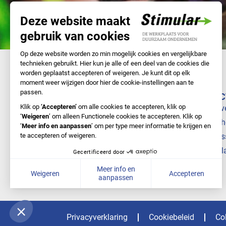
NAVIGATIE
DIREC
Samen met Stimular
Bedrijv
Doe-het-zelf
Branch
Nieuws
Cursus
Over ons
Stimul
Privacyverklaring
Cookiebeleid
Co