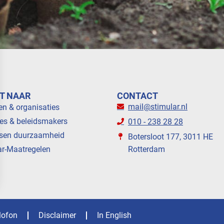
T NAAR
CONTACT
mail@stimular.nl
en & organisaties
es & beleidsmakers
010 - 238 28 28
sen duurzaamheid
Botersloot 177, 3011 HE
ar-Maatregelen
Rotterdam
lofon
Disclaimer
In English