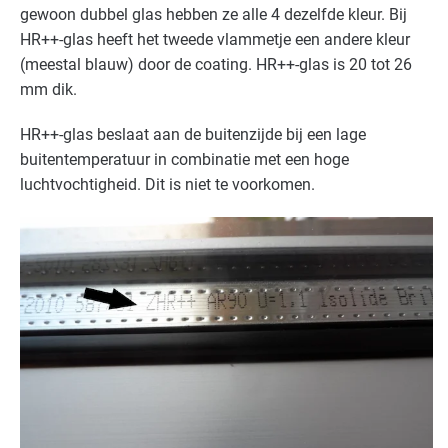
gewoon dubbel glas hebben ze alle 4 dezelfde kleur. Bij
Landbouw - land- en tuinbouw
Basis
HR++-glas heeft het tweede vlammetje een andere kleur
Landbouw - veeteelt
Basis
(meestal blauw) door de coating. HR++-glas is 20 tot 26
mm dik.
Natwasserijen
Basis
HR++-glas beslaat aan de buitenzijde bij een lage
Onderwijs
Basis
buitentemperatuur in combinatie met een hoge
luchtvochtigheid. Dit is niet te voorkomen.
Overige branches
Basis
Recreatie - congreslocaties
Basis
Recreatie - hotels
Basis
Recreatie - overig
Basis
Recreatie - restaurants en cafés
Basis
Sport - overig
Basis