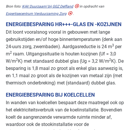
Bron foto:
Kijk! Duurzaam! bij
GGZ
Delfland
in opdracht van
Expertisecentrum Verduurzaming Zorg
.
ENERGIEBESPARING HR+++-GLAS EN -KOZIJNEN
Dit loont vooralsnog vooral in gebouwen met lange
gebruikstijden en/of hoge binnentemperaturen (denk aan
3
24-uurs zorg, zwembaden). Aardgasreductie is 24 m
per
2
m
raam. Uitgangssituatie is houten kozijnen (Uf = 3,0
2
2
W/m
K) met standaard dubbel glas (Ug = 3,2 W/m
K). De
besparing is 1,8 maal zo groot als enkel glas aanwezig is,
en 1,1 maal zo groot als de kozijnen van metaal zijn (met
thermisch onderbreking) met (standaard) dubbel glas.
ENERGIEBESPARING BIJ KOELCELLEN
In wanden van koelcellen bespaart deze maatregel ook op
het elektriciteitsverbruik van de koelinstallatie. Bovendien
koelt de aangrenzende verwarmde ruimte minder af,
waardoor ook de stookinstallatie voor de