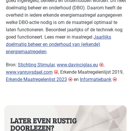
goed ingeregeld, beheerd en onderhouden worden. Dit heet
doelmatig beheer en onderhoud (
DBO
). Daarom heeft de
overheid in iedere erkende energiemaatregel aangegeven
welke
DBO
-actie nodig is om de maatregel optimaal te
laten functioneren. Beoordeel jaarlijks of de techniek nog
goed functioneert. Lees meer in maatregel
Jaarlijks
doelmatig beheer en onderhoud van (erkende)
energiemaatregelen
.
Bron:
Stichting Stimular
,
www.davinciglas.eu
,
www.vanruysdael.com
, Erkende Maatregelenlijst 2019,
Erkende Maatregelenljst 2023
en
Informatiebank
LATER EVEN RUSTIG
DOORLEZEN?