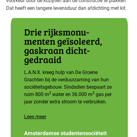
voorkeur door de kozijnen aan de constructie te plakken.
Dat heeft een langere levensduur dan afdichting met kit.
Drie rijksmonu­
menten geïsoleerd,
gaskraan dicht­
gedraaid
L.A.N.X. kreeg hulp van De Groene
Grachten bij de verduurzaming van hun
sociëteitsgebouw. Sindsdien bespaart ze
3
3
ruim 800 m
water en 36.000 m
gas per
jaar zonder extra stroom te verbruiken.
Lees meer
Amsterdamse studentensociëteit