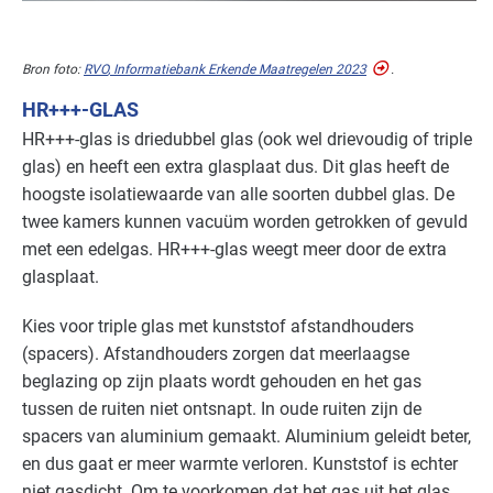
Sport - zwembaden
Basis
Bron foto:
RVO
, Informatiebank Erkende Maatregelen 2023
.
Voedingsindustrie - brood en banket
Basis
HR+++-GLAS
HR+++-glas is driedubbel glas (ook wel drievoudig of triple
Voedingsindustrie - overig
Basis
glas) en heeft een extra glasplaat dus. Dit glas heeft de
hoogste isolatiewaarde van alle soorten dubbel glas. De
Voedingsindustrie - vlees
Basis
twee kamers kunnen vacuüm worden getrokken of gevuld
Voedingsindustrie - zoetwaren
Basis
met een edelgas. HR+++-glas weegt meer door de extra
glasplaat.
Zorg - dierenartsen
Basis
Kies voor triple glas met kunststof afstandhouders
Zorg - eerstelijns
Basis
(spacers). Afstandhouders zorgen dat meerlaagse
beglazing op zijn plaats wordt gehouden en het gas
Zorg - kinderdagverblijven
Basis
tussen de ruiten niet ontsnapt. In oude ruiten zijn de
spacers van aluminium gemaakt. Aluminium geleidt beter,
Zorg - overig
Basis
en dus gaat er meer warmte verloren. Kunststof is echter
niet gasdicht. Om te voorkomen dat het gas uit het glas