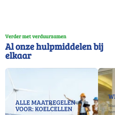
Verder met verduurzamen
Al onze hulpmiddelen bij
elkaar
W
ALLE MAATREGELEN
Maa
VOOR: KOELCELLEN
nem