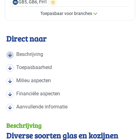
GB5, GB6, FH1
Toepasbaar voor branches
×
Toepasbaar voor branches
Direct naar
Deze maatregel is vaak toepasbaar in de volgende
branches
Beschrijving
Toepasbaarheid
Autobranche - autoschadeherstel
Basis
Milieu aspecten
Autobranche - garage en handel
Basis
Financiële aspecten
Autobranche - wasinrichting
Basis
Aanvullende informatie
Bouw - bouw/infra
Basis
Beschrijving
Bouw - gemeentewerven
Basis
Diverse soorten glas en kozijnen