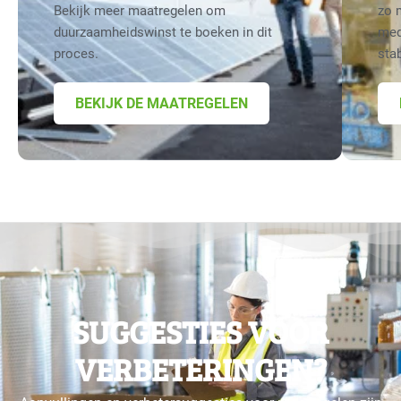
Bekijk meer maatregelen om
zo 
duurzaamheidswinst te boeken in dit
med
proces.
sta
BEKIJK DE MAATREGELEN
SUGGESTIES VOOR
VERBETERINGEN?