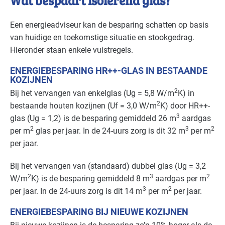
Wat bespaart isolerend glas?
Een energieadviseur kan de besparing schatten op basis
van huidige en toekomstige situatie en stookgedrag.
Hieronder staan enkele vuistregels.
ENERGIEBESPARING HR++-GLAS IN BESTAANDE
KOZIJNEN
2
Bij het vervangen van enkelglas (Ug = 5,8 W/m
K) in
2
bestaande houten kozijnen (Uf = 3,0 W/m
K) door HR++-
3
glas (Ug = 1,2) is de besparing gemiddeld 26 m
aardgas
2
3
2
per m
glas per jaar. In de 24-uurs zorg is dit 32 m
per m
per jaar.
Bij het vervangen van (standaard) dubbel glas (Ug = 3,2
2
3
2
W/m
K) is de besparing gemiddeld 8 m
aardgas per m
3
2
per jaar. In de 24-uurs zorg is dit 14 m
per m
per jaar.
ENERGIEBESPARING BIJ NIEUWE KOZIJNEN