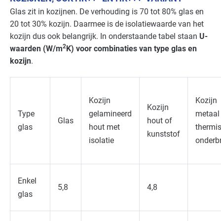
Glas zit in kozijnen. De verhouding is 70 tot 80% glas en
20 tot 30% kozijn. Daarmee is de isolatiewaarde van het
kozijn dus ook belangrijk. In onderstaande tabel staan
U-
2
waarden (W/m
K) voor combinaties van type glas en
kozijn
.
Kozijn
Kozijn
Kozijn
Type
gelamineerd
metaal
Glas
hout of
glas
hout met
thermi
kunststof
isolatie
onderb
Enkel
5,8
4,8
glas