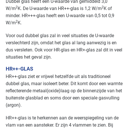
Dubbel glas heeft een U-waarde van gemiddeld 3,0
2
2
W/m
K. De U-waarde van HR++-glas is 1,2 W/m
K of
Detailhandel - tankstations
Basis
minder. HR+++-glas heeft een U-waarde van 0,5 tot 0,9
2
W/m
K.
Grafische industrie
Basis
Voor oud dubbel glas zal in veel situaties de U-waarde
Handel en distributie
Basis
verslechterd zijn, omdat het glas al lang aanwezig is en
dus versleten. Ook voor HR-glas en HR+-glas zal dit in veel
Industrie - hout en meubel
Basis
situaties het geval zijn.
Industrie - metalektro
Basis
HR++-GLAS
HR++-glas ziet er vrijwel hetzelfde uit als traditioneel
Industrie - papier en karton(waren)
Basis
dubbel glas, maar isoleert beter. Dit komt door een warmte
reflecterende metaal(oxide)laag op de binnenzijde van het
Industrie - rubber en kunststof
Basis
buitenste glasblad en soms door een speciale gasvulling
(argon).
Industrie - verf en drukinkt
Basis
HR++-glas is te herkennen aan de weerspiegeling van de
Kantoren
Basis
vlam van een aansteker. Er zijn 4 vlammen te zien. Bij