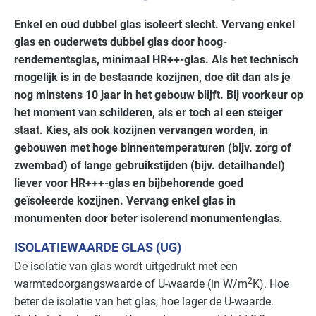
Bouw - installatiebedrijven
Basis
Enkel en oud dubbel glas isoleert slecht. Vervang enkel
glas en ouderwets dubbel glas door hoog-
Bouw - schilders en onderhoud
Basis
rendementsglas, minimaal HR++-glas. Als het technisch
mogelijk is in de bestaande kozijnen, doe dit dan als je
Bouwmaterialen - beton
Basis
nog minstens 10 jaar in het gebouw blijft. Bij voorkeur op
Brandweer
Basis
het moment van schilderen, als er toch al een steiger
staat. Kies, als ook kozijnen vervangen worden, in
Cultuur - musea
Basis
gebouwen met hoge binnentemperaturen (bijv. zorg of
zwembad) of lange gebruikstijden (bijv. detailhandel)
Cultuur - overig
Basis
liever voor HR+++-glas en bijbehorende goed
geïsoleerde kozijnen. Vervang enkel glas in
Cultuur - podia
Basis
monumenten door beter isolerend monumentenglas.
Datacenters
Basis
ISOLATIEWAARDE GLAS (UG)
De isolatie van glas wordt uitgedrukt met een
Detailhandel - overig
Basis
2
warmtedoorgangswaarde of U-waarde (in W/m
K). Hoe
beter de isolatie van het glas, hoe lager de U-waarde.
Detailhandel - supermarkten
Basis