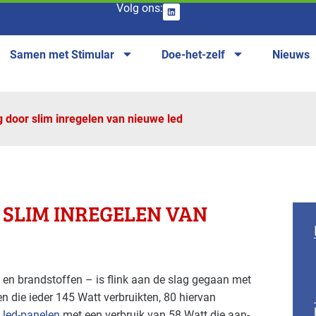
Volg ons:
Samen met Stimular
Doe-het-zelf
Nieuws
 door slim inregelen van nieuwe led
 SLIM INREGELEN VAN
en brandstoffen – is flink aan de slag gegaan met
n die ieder 145 Watt verbruikten, 80 hiervan
8
led-panelen
met een verbruik van 58 Watt die aan-