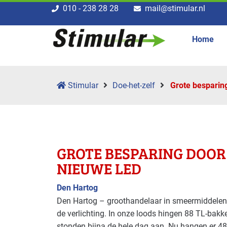
010 - 238 28 28
mail@stimular.nl
Home
Stimular
Doe-het-zelf
Grote besparing
GROTE BESPARING DOOR
NIEUWE LED
Den Hartog
Den Hartog – groothandelaar in smeermiddelen 
de verlichting. In onze loods hingen 88 TL-bakke
stonden bijna de hele dag aan. Nu hangen er 4