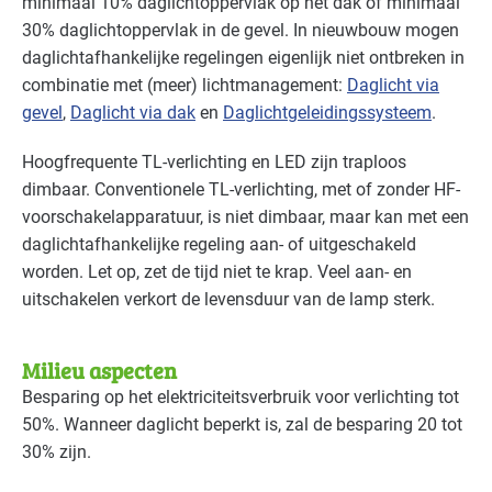
minimaal 10% daglichtoppervlak op het dak of minimaal
Landbouw - land- en tuinbouw
Gevorderd
30% daglichtoppervlak in de gevel. In nieuwbouw mogen
daglichtafhankelijke regelingen eigenlijk niet ontbreken in
Landbouw - veeteelt
Gevorderd
combinatie met (meer) lichtmanagement:
Daglicht via
gevel
,
Daglicht via dak
en
Daglichtgelei­dings­systeem
.
Natwasserijen
Gevorderd
Hoogfrequente TL-verlichting en
LED
zijn traploos
Onderwijs
Basis
dimbaar. Conventionele TL-verlichting, met of zonder HF-
voorschakelapparatuur, is niet dimbaar, maar kan met een
Overige branches
Basis
daglichtafhankelijke regeling aan- of uitgeschakeld
Recreatie - congreslocaties
Gevorderd
worden. Let op, zet de tijd niet te krap. Veel aan- en
uitschakelen verkort de levensduur van de lamp sterk.
Recreatie - hotels
Gevorderd
Milieu aspecten
Recreatie - overig
Gevorderd
Besparing op het elektriciteitsverbruik voor verlichting tot
Recreatie - restaurants en cafés
Gevorderd
50%. Wanneer daglicht beperkt is, zal de besparing 20 tot
30% zijn.
Sport - overig
Gevorderd