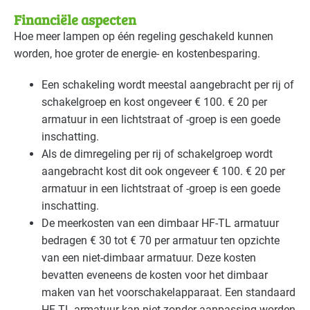
Financiële aspecten
Sport - zwembaden
Gevorderd
Hoe meer lampen op één regeling geschakeld kunnen
worden, hoe groter de energie- en kostenbesparing.
Voedingsindustrie - brood en banket
Basis
Een schakeling wordt meestal aangebracht per rij of
Voedingsindustrie - overig
Basis
schakelgroep en kost ongeveer € 100. € 20 per
Voedingsindustrie - vlees
armatuur in een lichtstraat of -groep is een goede
Gevorderd
inschatting.
Voedingsindustrie - zoetwaren
Basis
Als de dimregeling per rij of schakelgroep wordt
aangebracht kost dit ook ongeveer € 100. € 20 per
Zorg - dierenartsen
Gevorderd
armatuur in een lichtstraat of -groep is een goede
inschatting.
Zorg - eerstelijns
Gevorderd
De meerkosten van een dimbaar HF-TL armatuur
bedragen € 30 tot € 70 per armatuur ten opzichte
Zorg - kinderdagverblijven
Basis
van een niet-dimbaar armatuur. Deze kosten
bevatten eveneens de kosten voor het dimbaar
Zorg - ziekenhuizen
Gevorderd
maken van het voorschakelapparaat. Een standaard
HF-TL armatuur kan niet zonder aanpassing worden