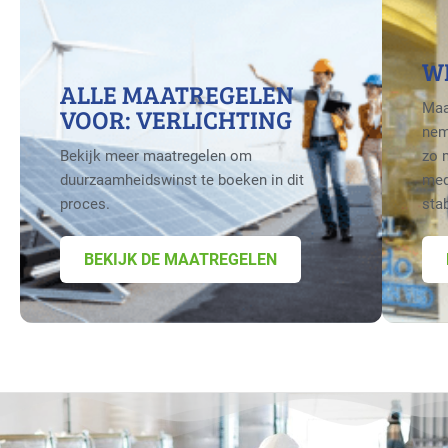
W
ALLE MAATREGELEN
Maa
VOOR: VERLICHTING
nem
Bekijk meer maatregelen om
zo 
duurzaamheidswinst te boeken in dit
med
proces.
sta
BEKIJK DE MAATREGELEN