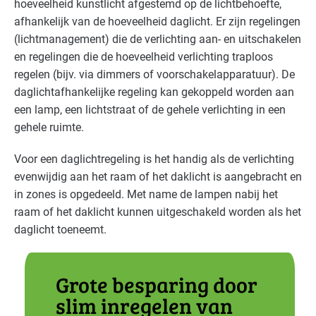
hoeveelheid kunstlicht afgestemd op de lichtbehoefte,
Bouw - installatiebedrijven
Basis
afhankelijk van de hoeveelheid daglicht. Er zijn regelingen
(lichtmanagement) die de verlichting aan- en uitschakelen
Bouw - schilders en onderhoud
Basis
en regelingen die de hoeveelheid verlichting traploos
regelen (bijv. via dimmers of voorschakelapparatuur). De
Bouwmaterialen - beton
Basis
daglichtafhankelijke regeling kan gekoppeld worden aan
Brandweer
Gevorderd
een lamp, een lichtstraat of de gehele verlichting in een
gehele ruimte.
Cultuur - musea
Gevorderd
Voor een daglichtregeling is het handig als de verlichting
Cultuur - overig
Gevorderd
evenwijdig aan het raam of het daklicht is aangebracht en
in zones is opgedeeld. Met name de lampen nabij het
Cultuur - podia
Gevorderd
raam of het daklicht kunnen uitgeschakeld worden als het
daglicht toeneemt.
Datacenters
Gevorderd
Detailhandel - overig
Basis
Grote besparing door
slim inregelen van
Detailhandel - supermarkten
Basis