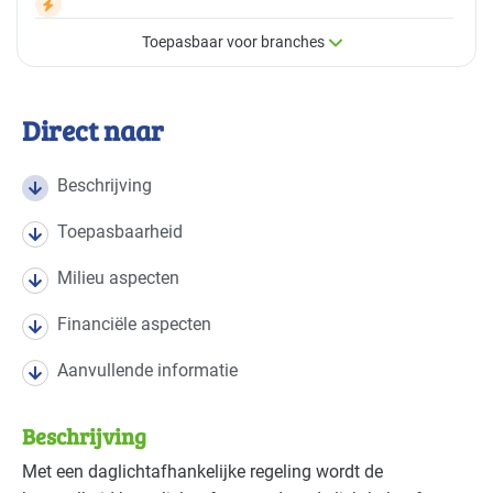
Toepasbaar voor branches
×
Toepasbaar voor branches
Direct naar
Deze maatregel is vaak toepasbaar in de volgende
branches
Beschrijving
Toepasbaarheid
Autobranche - autoschadeherstel
Basis
Milieu aspecten
Autobranche - garage en handel
Basis
Financiële aspecten
Autobranche - wasinrichting
Basis
Aanvullende informatie
Bouw - bouw/infra
Basis
Beschrijving
Bouw - gemeentewerven
Gevorderd
Met een daglichtafhankelijke regeling wordt de