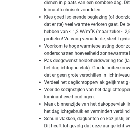
dienen in plaats van een sombere dag. Dit
Landbouw - veeteelt
Basis
klimaattechnisch voordelen.
Kies goed isolerende beglazing (of doorz
Overige branches
Basis
dat er (te) veel warmte verloren gaat. De
2
hebben van < 1,2 W/m
K (maar zeker < 2
Recreatie - overig
Gevorderd
profielen! Vervang verouderde, slecht geïso
Sport - zwembaden
Basis
Voorkom te hoge warmtebelasting door zoni
onderschatten hoeveelheid zonnewarmte b
Voedingsindustrie - vlees
Gevorderd
Pas desgewenst helderheidswering toe (la
het daglichtoppervlak). Goede buitenzonw
Zorg - eerstelijns
Gevorderd
dat er geen grote verschillen in lichtnivea
Verdeel het daglichtoppervlak gelijkmatig 
Zorg - zorginstellingen
Gevorderd
Voer de kozijnstijlen van het daglichtopperv
luminantieverhoudingen.
Maak binnenzijde van het dakoppervlak lic
het daglichtgebruik en vermindert verblind
Schuin vlakken, dagkanten en kozijnstijlen
Dit heeft tot gevolg dat deze aangelicht wo