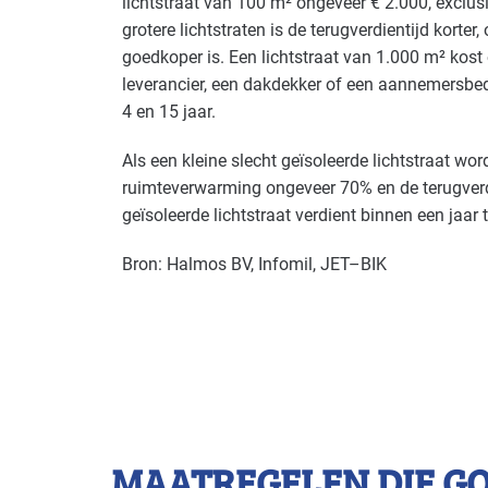
lichtstraat van 100 m² ongeveer € 2.000, exclus
grotere lichtstraten is de terugverdientijd korter
goedkoper is. Een lichtstraat van 1.000 m² kost
leverancier, een dakdekker of een aannemersbedr
4 en 15 jaar.
Als een kleine slecht geïsoleerde lichtstraat w
ruimteverwarming ongeveer 70% en de terugverdi
geïsoleerde lichtstraat verdient binnen een jaar 
Bron: Halmos BV, Infomil,
JET
–
BIK
MAATREGELEN DIE G