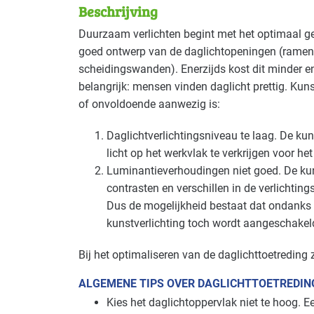
Beschrijving
Deze maatregel is vaak toepasbaar in d
Duurzaam verlichten begint met het optimaal geb
goed ontwerp van de daglichtopeningen (ramen, l
Autobranche - autoschadeherstel
Basis
scheidingswanden). Enerzijds kost dit minder en
belangrijk: mensen vinden daglicht prettig. Kun
Bouw - bouw/infra
Basis
of onvoldoende aanwezig is:
Bouw - schilders en onderhoud
Basis
Daglichtverlichtingsniveau te laag. De ku
licht op het werkvlak te verkrijgen voor he
Cultuur - evenementen
Gevorderd
Luminantieverhoudingen niet goed. De kun
contrasten en verschillen in de verlichtin
Cultuur - podia
Gevorderd
Dus de mogelijkheid bestaat dat ondanks 
kunstverlichting toch wordt aangeschakel
Detailhandel - tankstations
Basis
Bij het optimaliseren van de daglichttoetreding
Industrie - hout en meubel
Basis
ALGEMENE TIPS OVER DAGLICHTTOETREDIN
Industrie - rubber en kunststof
Basis
Kies het daglichtoppervlak niet te hoog. 