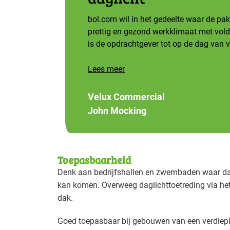
bol.com wil in het gedeelte waar de p
prettig en gezond werkklimaat met voldo
is de opdrachtgever tot op de dag van 
Lees meer
Velux Commercial
John Mocking
Toepasbaarheid
Denk aan bedrijfshallen en zwembaden waar dagl
kan komen. Overweeg daglichttoetreding via he
dak.
Goed toepasbaar bij gebouwen van een verdiepin