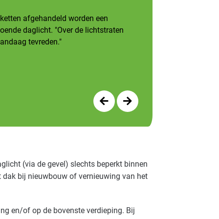
akketten afgehandeld worden een
ende daglicht. "Over de lichtstraten
vandaag tevreden."
icht (via de gevel) slechts beperkt binnen
t dak bij nieuwbouw of vernieuwing van het
g en/of op de bovenste verdieping. Bij