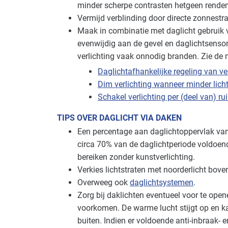
minder scherpe contrasten hetgeen rende
Vermijd verblinding door directe zonnestra
Maak in combinatie met daglicht gebruik v
evenwijdig aan de gevel en daglichtsenso
verlichting vaak onnodig branden. Zie de 
Daglicht­­afhanke­­lijke regeling van ve
Dim verlichting wanneer minder licht
Schakel verlichting per (deel van) ru
TIPS OVER DAGLICHT VIA DAKEN
Een percentage aan daglichtoppervlak van 
circa 70% van de daglichtperiode voldoen
bereiken zonder kunstverlichting.
Verkies lichtstraten met noorderlicht boven
Overweeg ook
daglichtsystemen
.
Zorg bij daklichten eventueel voor te open
voorkomen. De warme lucht stijgt op en 
buiten. Indien er voldoende anti-inbraak-