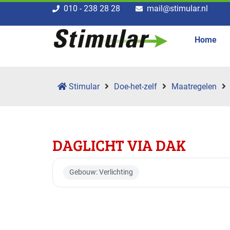
010 - 238 28 28
mail@stimular.nl
Home
Stimular
Doe-het-zelf
Maatregelen
DAGLICHT VIA DAK
Gebouw: Verlichting
Toepasbaar voor br