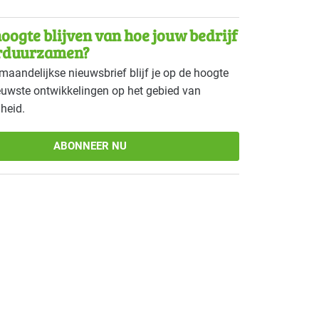
wijs
Basis
oogte blijven van hoe jouw bedrijf
tie - hotels
Gevorderd
rduurzamen?
maandelijkse nieuwsbrief blijf je op de hoogte
- overig
Basis
euwste ontwikkelingen op het gebied van
heid.
gsindustrie - overig
Basis
 dierenartsen
Gevorderd
ABONNEER NU
 ziekenhuizen
Gevorderd