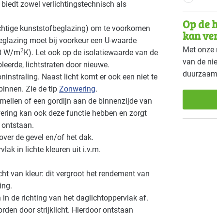
 biedt zowel verlichtingstechnisch als
Natwasserijen
Onder
Basis
Op de h
ichtige kunststofbeglazing) om te voorkomen
Recreatie - congreslocaties
Recrea
Gevorderd
kan ve
 beglazing moet bij voorkeur een U-waarde
Met onze 
2
,8 W/m
K). Let ook op de isolatiewaarde van de
Recreatie - restaurants en cafés
Sport 
Gevorderd
van de ni
leerde, lichtstraten door nieuwe.
duurzaam
Voedingsindustrie - brood en banket
Voedin
Basis
nstraling. Naast licht komt er ook een niet te
innen. Zie de tip
Zonwering
.
Voedingsindustrie - zoetwaren
Zorg -
Basis
mellen of een gordijn aan de binnenzijde van
ering kan ook deze functie hebben en zorgt
Zorg - kinderdagverblijven
Zorg -
Gevorderd
u ontstaan.
over de gevel en/of het dak.
lak in lichte kleuren uit i.v.m.
ht van kleur: dit vergroot het rendement van
ing.
 in de richting van het daglichtoppervlak af.
rden door strijklicht. Hierdoor ontstaan