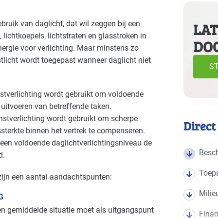
e volgende branches
ruik van daglicht, dat wil zeggen bij een
LAT
ichtkoepels, lichtstraten en glasstroken in
DO
Autobranche - garage en handel
Autob
Basis
ergie voor verlichting. Maar minstens zo
stlicht wordt toegepast wanneer daglicht niet
Bouw - gemeentewerven
Bouw -
Basis
ST
Bouwmaterialen - beton
Brand
Basis
nstverlichting wordt gebruikt om voldoende
t uitvoeren van betreffende taken.
Cultuur - musea
Cultuu
Gevorderd
stverlichting wordt gebruikt om scherpe
Direct
gssterkte binnen het vertrek te compenseren.
Detailhandel - overig
Detai
Gevorderd
een voldoende daglichtverlichtingsniveau de
Besch
d.
Grafische industrie
Handel
Basis
Toep
 zijn een aantal aandachtspunten:
Industrie - metalektro
Indust
Basis
Milie
G
Industrie - verf en drukinkt
Kanto
Basis
Een gemiddelde situatie moet als uitgangspunt
Finan