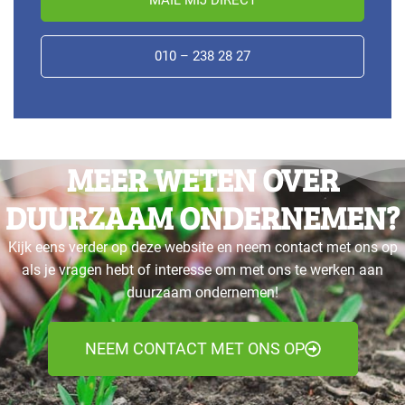
MAIL MIJ DIRECT
010 – 238 28 27
MEER WETEN OVER
DUURZAAM ONDERNEMEN?
Kijk eens verder op deze website en neem contact met ons op
als je vragen hebt of interesse om met ons te werken aan
duurzaam ondernemen!
NEEM CONTACT MET ONS OP