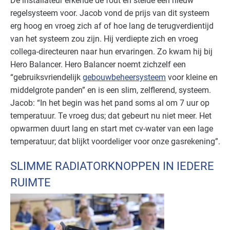
De installateur erkende de fout en stelde een nieuw
regelsysteem voor. Jacob vond de prijs van dit systeem
erg hoog en vroeg zich af of hoe lang de terugverdientijd
van het systeem zou zijn. Hij verdiepte zich en vroeg
collega-directeuren naar hun ervaringen. Zo kwam hij bij
Hero Balancer. Hero Balancer noemt zichzelf een
“gebruiksvriendelijk
gebouwbeheersysteem
voor kleine en
middelgrote panden” en is een slim, zelflerend, systeem.
Jacob: “In het begin was het pand soms al om 7 uur op
temperatuur. Te vroeg dus; dat gebeurt nu niet meer. Het
opwarmen duurt lang en start met cv-water van een lage
temperatuur; dat blijkt voordeliger voor onze gasrekening”.
SLIMME RADIATORKNOPPEN IN IEDERE
RUIMTE