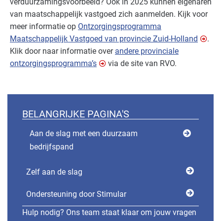
verduurzamingsvoorbeeld? Ook in 2025 kunnen eigenaren
van maatschappelijk vastgoed zich aanmelden. Kijk voor
meer informatie op
Ontzorgingsprogramma
Maatschappelijk Vastgoed van provincie Zuid-Holland
.
Klik door naar informatie over
andere provinciale
ontzorgingsprogramma’s
via de site van RVO.
BELANGRIJKE PAGINA'S
Aan de slag met een duurzaam
bedrijfspand
Zelf aan de slag
Ondersteuning door Stimular
Hulp nodig? Ons team staat klaar om jouw vragen