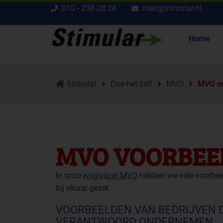
010 - 238 28 28
mail@stimular.nl
Home
Stimular
Doe-het-zelf
MVO
MVO v
MVO VOORBEE
In onze
wegwijzer MVO
hebben we vele voorbee
bij elkaar gezet.
VOORBEELDEN VAN BEDRIJVEN 
VERANTWOORD ONDERNEMEN