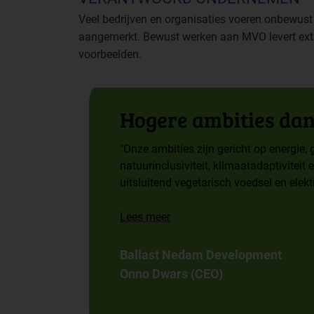
Veel bedrijven en organisaties voeren onbewust 
aangemerkt. Bewust werken aan MVO levert ex
voorbeelden.
Hogere ambities dan
"Onze ambities zijn gericht op energie, 
natuurinclusiviteit, klimaatadaptiviteit 
uitsluitend vegetarisch voedsel en elekt
Lees meer
Ballast Nedam Development
Onno Dwars (CEO)