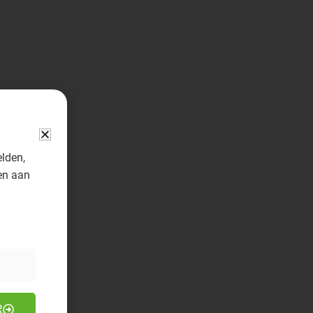
elden,
en aan
R