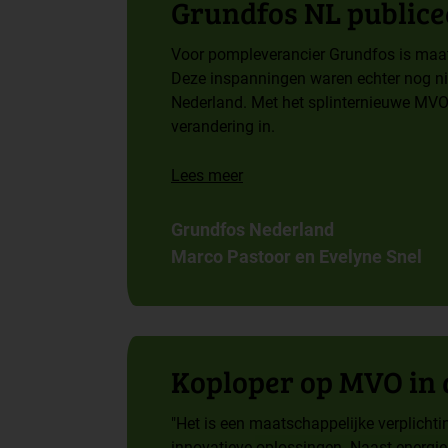
Grundfos NL publice
Voor pompleverancier Grundfos is maa
Deze inspanningen waren echter nog nie
Nederland. Met het splinternieuwe MVO
verandering in.
Lees meer
Grundfos Nederland
Marco Pastoor en Evelyne Snel
Koploper op MVO in 
"Het is een maatschappelijke verplicht
innovatieve oplossingen. Naast energi