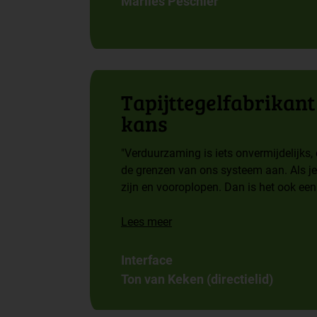
Marlies Peschier
Tapijttegel­fabrikan
kans
"Verduurzaming is iets onvermijdelijks
de grenzen van ons systeem aan. Als je j
zijn en vooroplopen. Dan is het ook een
Lees meer
Interface
Ton van Keken (directielid)