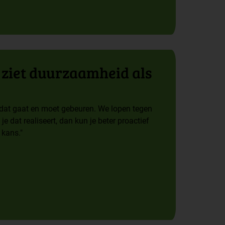
t ziet duurzaamheid als
, dat gaat en moet gebeuren. We lopen tegen
e dat realiseert, dan kun je beter proactief
 kans."