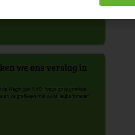
ken we ons verslag in
it de Wegwijzer MVO: focus op je grootste
eurrijke grafieken met de Milieubarometer."