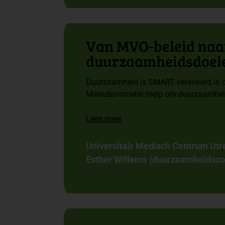
Van MVO-beleid na
duurzaamheidsdoel
Duurzaamheid is SMART verankerd in de
Milieubarometer hielp om duurzaamhei
Lees meer
Universitair Medisch Centrum Utr
Esther Willems (duurzaamheidsco