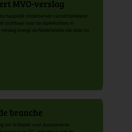
ert MVO-verslag
tschappelijk ondernemen vanzelfsprekend.
t zichtbaar voor de stakeholders in
-verslag brengt de Nederlandse tak daar nu
de branche
ing om te kiezen voor duurzame en
ebesparing en CO
-reductie is ook de