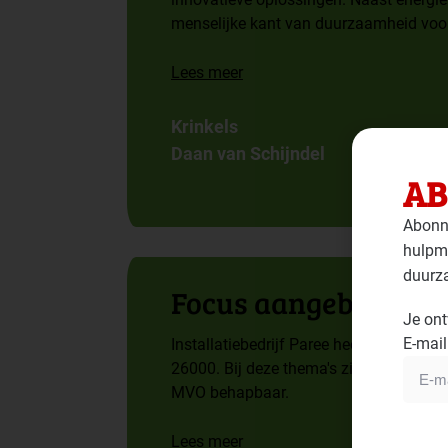
menselijke kant van duurzaamheid voor
Lees meer
Krinkels
Daan van Schijndel
AB
Abonne
hulpmi
duurz
Focus aangebracht 
Je ont
E-mail
Installatiebedrijf Paree heeft haar bel
26000. Bij deze thema's zijn vervolgens
MVO behapbaar.
Lees meer