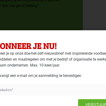
2
 ons van groot belang."
ONNEER JE NU!
er je op onze doe-het-zelf-nieuwsbrief met inspirerende voorbe
ddelen en maatregelen om met je bedrijf of organisatie te werk
aam ondernemen. Max. 10 keer/jaar.
in MVO-indicatoren
vangt een e-mail om je aanmelding te bevestigen.
angrijkste MVO-thema's bepaald met ISO
 20 indicatoren geselecteerd en zo werd
VERSTUU