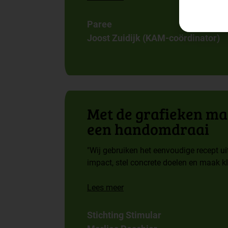
Paree
Joost Zuidijk (KAM-coördinator)
Met de grafieken ma
een handomdraai
"Wij gebruiken het eenvoudige recept u
impact, stel concrete doelen en maak kl
Lees meer
Stichting Stimular