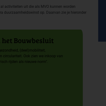
al activiteiten uit die als MVO kunnen worden
tra duurzaamheidswinst op.
Daarvan zie je hieronder
 het Bouwbe­sluit
gezondheid, (deel)mobiliteit,
en circulariteit. Ook zien we inkoop van
risch rijden als nieuwe norm".