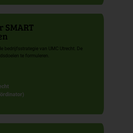
ar SMART
en
 bedrijfsstrategie van UMC Utrecht. De
dsdoelen te formuleren.
echt
ördinator)