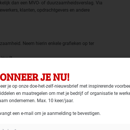
elijk dan een MVO- of duurzaamheidsverslag. Via
ewerkers, klanten, opdrachtgevers en andere
rzaamheid. Neem hierin enkele grafieken op ter
invult
mheid doet
invult
ONNEER JE NU!
of interviews
er je op onze doe-het-zelf-nieuwsbrief met inspirerende voorbe
maatregelen
ddelen en maatregelen om met je bedrijf of organisatie te werk
van) je pand
aam ondernemen. Max. 10 keer/jaar.
ets
vangt een e-mail om je aanmelding te bevestigen.