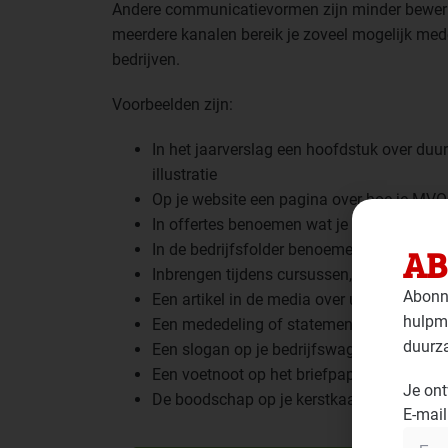
Andere communicatievormen zijn minder bewerk
meerdere kanalen bereik je zoveel mogelijk med
bedrijven.
Voorbeelden zijn:
In het jaarverslag een hoofdstuk over duu
illustratie
Op je website een pagina over hoe je MVO 
In offertes benoemen wat je aan duurzaa
In de bedrijfsfolder benoemen hoe je MVO 
AB
Inbrengen tijdens cursussen, presentaties 
Abonne
Een artikel in de media over uitgevoerde 
hulpmi
Een mededeling of statement op (de deur 
duurz
Een slogan op je bedrijfswagen of dienstfi
Een voetnoot op het briefpapier
Je ont
De boodschap op je kerstkaart
E-mail