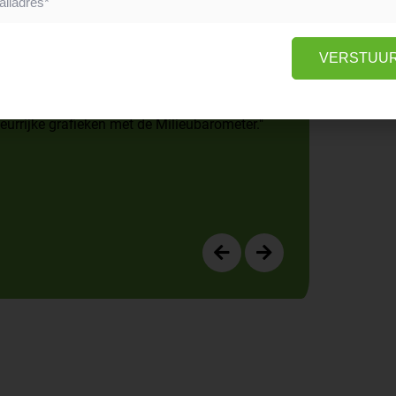
ken we ons verslag in
VERSTUU
it de Wegwijzer MVO: focus op je grootste
eurrijke grafieken met de Milieubarometer."