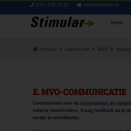
010 - 238 28 28
mail@stimular.nl
Home
Stimular
Doe-het-zelf
MVO
Wegwi
E. MVO-COMMUNICATIE
Communiceer over de
inspanningen en vorder
externe stakeholders. Vraag feedback op je
verder te ontwikkelen.
Door te communiceren over je inspanningen op 