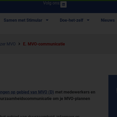
Volg ons:
Samen met Stimular
Doe-het-zelf
Nieuws
jzer MVO
E. MVO-communicatie
ingen op gebied van MVO (D)
met medewerkers en
 duurzaamheidscommunicatie om je MVO-plannen
het gebied van duurzaamheid, informeer en