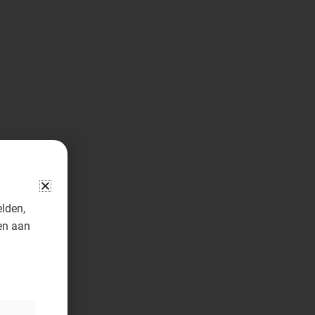
elden,
en aan