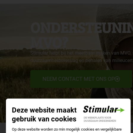
ONDERSTEUNIN
MVO?
Stimular helpt bij het meetbaar maken van MVO, 
duurzaamheidsverslag en behalen van milieucerti
NEEM CONTACT MET ONS OP