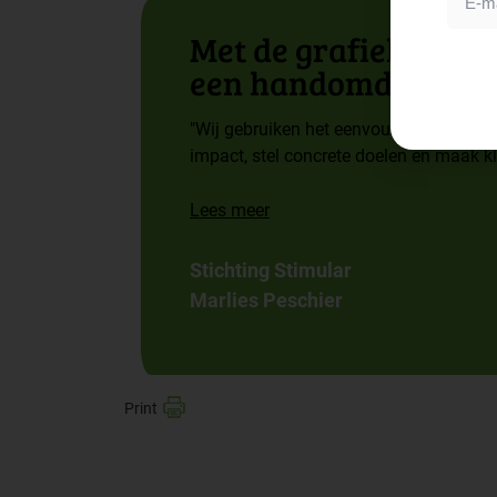
Met de grafieken ma
een handomdraai
"Wij gebruiken het eenvoudige recept u
impact, stel concrete doelen en maak kl
Lees meer
Stichting Stimular
Marlies Peschier