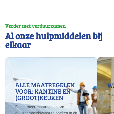
Verder met verduurzamen
Al onze hulpmiddelen bij
elkaar
ALLE MAATREGELEN
W
VOOR: KANTINE EN
Maa
(GROOT)KEUKEN
nem
Bekijk meer maatregelen om
zo 
duurzaamheidswinst te boeken in dit
med