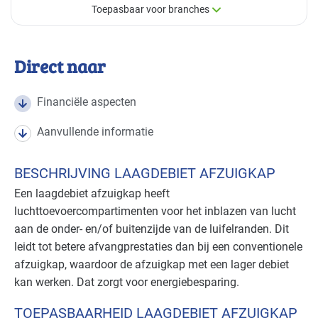
Toepasbaar voor branches
×
Toepasbaar voor branches
Direct naar
Deze maatregel is vaak toepasbaar in de volgende
branches
Financiële aspecten
Aanvullende informatie
Cultuur - evenementen
Basis
BESCHRIJVING LAAGDEBIET AFZUIGKAP
Cultuur - musea
Basis
Een laagdebiet afzuigkap heeft
Kantoren
Basis
luchttoevoercompartimenten voor het inblazen van lucht
aan de onder- en/of buitenzijde van de luifelranden. Dit
Onderwijs
Basis
leidt tot betere afvangprestaties dan bij een conventionele
afzuigkap, waardoor de afzuigkap met een lager debiet
Recreatie - congreslocaties
Basis
kan werken. Dat zorgt voor energiebesparing.
Recreatie - hotels
Basis
TOEPASBAARHEID LAAGDEBIET AFZUIGKAP