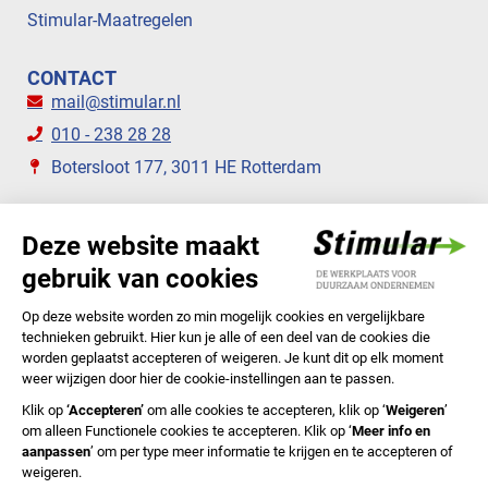
Stimular-Maatregelen
CONTACT
mail@stimular.nl
010 - 238 28 28
Botersloot 177, 3011 HE Rotterdam
VOLG ONS
STIMULAR NIEUWSBRIEVEN
ABONNEER NU
Privacyverklaring
Cookiebeleid
Colofon
Disclaimer
In English