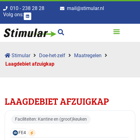
010 - 238 28 28
mail@stimular.nl
Volg ons:
Stimular
Doe-het-zelf
Maatregelen
Laagdebiet afzuigkap
LAAGDEBIET AFZUIGKAP
Faciliteiten: Kantine en (groot)keuken
FE4