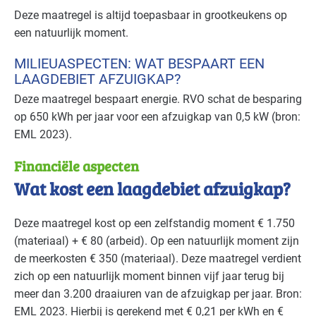
Deze maatregel is altijd toepasbaar in grootkeukens op
Recreatie - restaurants en cafés
Basis
een natuurlijk moment.
Voedingsindustrie - brood en banket
Basis
MILIEUASPECTEN: WAT BESPAART EEN
LAAGDEBIET AFZUIGKAP?
Voedingsindustrie - overig
Basis
Deze maatregel bespaart energie.
RVO
schat de besparing
op 650 kWh per jaar voor een afzuigkap van 0,5 kW (bron:
Voedingsindustrie - vlees
Basis
EML
2023).
Voedingsindustrie - zoetwaren
Basis
Financiële aspecten
Wat kost een laagdebiet afzuigkap?
Zorg - overig
Basis
Deze maatregel kost op een zelfstandig moment € 1.750
Zorg - ziekenhuizen
Basis
(materiaal) + € 80 (arbeid). Op een natuurlijk moment zijn
Zorg - zorginstellingen
Basis
de meerkosten € 350 (materiaal). Deze maatregel verdient
zich op een natuurlijk moment binnen vijf jaar terug bij
meer dan 3.200 draaiuren van de afzuigkap per jaar. Bron:
EML
2023. Hierbij is gerekend met € 0,21 per kWh en €