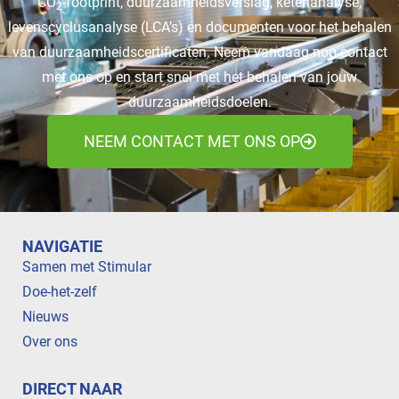
CO
-footprint, duurzaamheidsverslag, ketenanalyse,
2
levenscyclusanalyse (LCA’s) en documenten voor het behalen
van duurzaamheidscertificaten. Neem vandaag nog contact
met ons op en start snel met het behalen van jouw
duurzaamheidsdoelen.
NEEM CONTACT MET ONS OP
NAVIGATIE
Samen met Stimular
Doe-het-zelf
Nieuws
Over ons
DIRECT NAAR