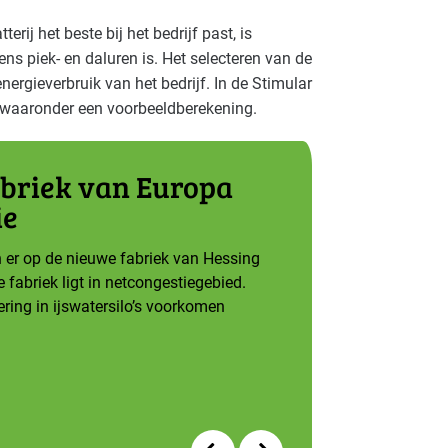
erij het beste bij het bedrijf past, is
dens piek- en daluren is. Het selecteren van de
energieverbruik van het bedrijf. In de Stimular
 waaronder een voorbeeldberekening.
briek van Europa
ie
 er op de nieuwe fabriek van Hessing
 fabriek ligt in netcongestiegebied.
ring in ijswatersilo’s voorkomen