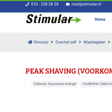
010 - 238 28 28
mail@stimular.nl
Home
Stimular
Doe-het-zelf
Maatregelen
PEAK SHAVING (VOORKOM
Gebouw: Duurzame energie
Faciliteiten: Elektr
Toepasbaar voor br