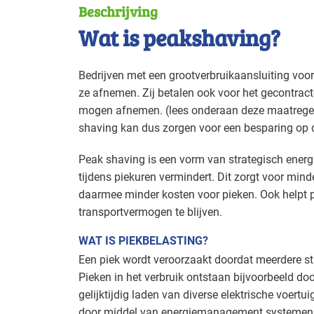
Beschrijving
Deze maatregel is vaak toepasbaar in d
Wat is peakshaving?
Autobranche - autoschadeherstel
Basis
Bedrijven met een grootverbruikaansluiting voor 
ze afnemen. Zij betalen ook voor het gecontrac
Bouw - bouw/infra
Basis
mogen afnemen. (lees onderaan deze maatregel
Bouw - schilders en onderhoud
Basis
shaving kan dus zorgen voor een besparing op 
Peak shaving is een vorm van strategisch energi
Cultuur - evenementen
Gevorderd
tijdens piekuren vermindert. Dit zorgt voor minde
Cultuur - podia
Gevorderd
daarmee minder kosten voor pieken. Ook helpt 
transportvermogen te blijven.
Detailhandel - supermarkten
Gevorderd
WAT IS PIEKBELASTING?
Handel en distributie
Basis
Een piek wordt veroorzaakt doordat meerdere st
Pieken in het verbruik ontstaan bijvoorbeeld doo
Industrie - papier en karton(waren)
Basis
gelijktijdig laden van diverse elektrische voert
door middel van energiemanagement systemen