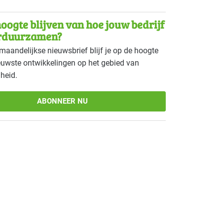
ouw - veeteelt
Gevorderd
oogte blijven van hoe jouw bedrijf
ge branches
Gevorderd
rduurzamen?
maandelijkse nieuwsbrief blijf je op de hoogte
tie - overig
Gevorderd
euwste ontwikkelingen op het gebied van
heid.
 - zwembaden
Basis
gsindustrie - vlees
Basis
ABONNEER NU
 eerstelijns
Gevorderd
 ziekenhuizen
Basis