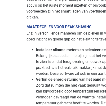
Kantoren
Gevorderd
accu’s op het juiste moment inzetten of bijvoor
voorbeelden zijn het smart laden van voertuigen
Natwasserijen
Basis
dit kan.
Recreatie - congreslocaties
Gevorderd
MAATREGELEN VOOR PEAK SHAVING
Er zijn verschillende manieren om de pieken in ve
Recreatie - restaurants en cafés
Basis
goed inzicht en goede grip op het elektriciteitsve
Voedingsindustrie - brood en banket
Basis
Installeer slimme meters en selecteer e
Belangrijke aspecten hierbij zijn dat het ve
Voedingsindustrie - zoetwaren
Basis
te zien is en dat teruglevering en opwek 
praktisch als het verbruik makkelijk met 
Zorg - kinderdagverblijven
Gevorderd
worden. Deze software zit ook in een aant
Verfijn de energiesturing van het pand
Zorg - zorginstellingen
Basis
Zorg dat ruimten die niet vaak gebruikt 
kan bijvoorbeeld door temperatuursensore
vermogen gevraagd van de warmte installat
temperatuur gebracht hoeft te worden. Dit