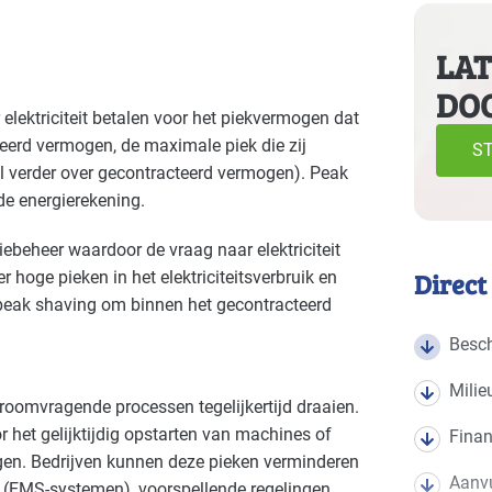
e volgende branches
LAT
DO
Autobranche - garage en handel
Autob
Basis
elektriciteit betalen voor het piekvermogen dat
teerd vermogen, de maximale piek die zij
Bouw - gemeentewerven
Bouw -
Basis
ST
 verder over gecontracteerd vermogen). Peak
Bouwmaterialen - beton
Brand
Basis
de energierekening.
ebeheer waardoor de vraag naar elektriciteit
Cultuur - musea
Cultuu
Gevorderd
Direct
r hoge pieken in het elektriciteitsverbruik en
Datacenters
Detail
Gevorderd
peak shaving om binnen het gecontracteerd
Besch
Detailhandel - tankstations
Grafis
Gevorderd
Milie
Industrie - hout en meubel
Indust
Basis
roomvragende processen tegelijkertijd draaien.
r het gelijktijdig opstarten van machines of
Finan
Industrie - rubber en kunststof
Indust
Basis
uigen. Bedrijven kunnen deze pieken verminderen
Aanvu
 (
EMS
-systemen), voorspellende regelingen,