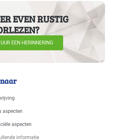
ER EVEN RUSTIG
ORLEZEN?
ranche - wasinrichting
Gevorderd
 installatiebedrijven
Basis
UUR EEN HERINNERING
weer
Basis
r - overig
Gevorderd
 naar
handel - overig
Gevorderd
rijving
che industrie
Basis
u aspecten
rie - metalektro
Basis
ciële aspecten
rie - verf en drukinkt
Basis
llende informatie