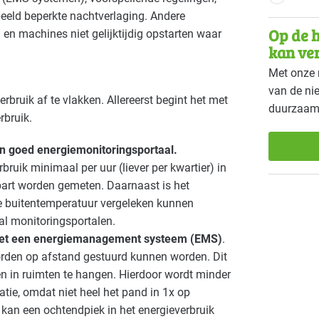
Landbouw - land- en tuinbouw
Landb
Gevorderd
beeld beperkte nachtverlaging. Andere
Op de h
 en machines niet gelijktijdig opstarten waar
Onderwijs
Overi
Gevorderd
kan ve
Met onze 
Recreatie - hotels
Recrea
Gevorderd
van de ni
rbruik af te vlakken. Allereerst begint het met
duurzaam
Sport - overig
Sport
Gevorderd
rbruik.
Voedingsindustrie - overig
Voedin
Basis
en goed energiemonitoringsportaal.
rbruik minimaal per uur (liever per kwartier) in
Zorg - dierenartsen
Zorg -
Gevorderd
apart worden gemeten. Daarnaast is het
de buitentemperatuur vergeleken kunnen
Zorg - overig
Zorg -
Basis
al monitoringsportalen.
 met een energiemanagement systeem (
EMS
)
.
worden op afstand gestuurd kunnen worden. Dit
n in ruimten te hangen. Hierdoor wordt minder
ie, omdat niet heel het pand in 1x op
 kan een ochtendpiek in het energieverbruik