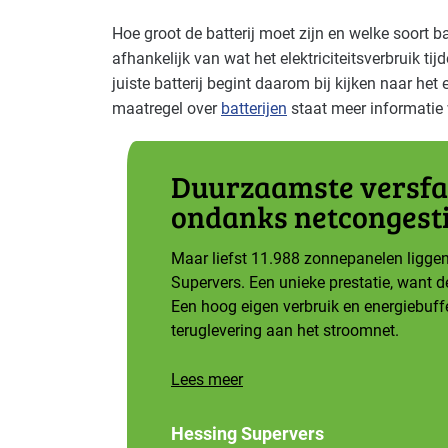
Hoe groot de batterij moet zijn en welke soort batt
afhankelijk van wat het elektriciteitsverbruik tij
juiste batterij begint daarom bij kijken naar het 
maatregel over
batterijen
staat meer informatie
Duurzaamste versfa
ondanks netcongest
Maar liefst 11.988 zonnepanelen liggen
Supervers. Een unieke prestatie, want de
Een hoog eigen verbruik en energiebuffe
teruglevering aan het stroomnet.
Lees meer
Hessing Supervers