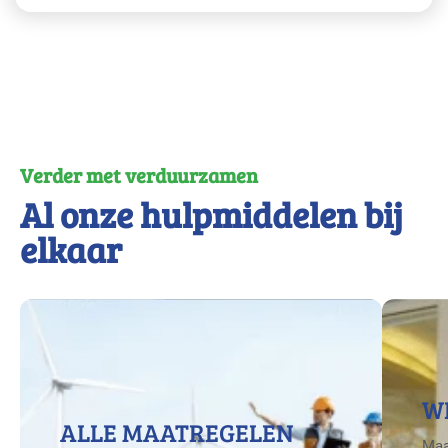
Verder met verduurzamen
Al onze hulpmiddelen bij
elkaar
W
ALLE MAATREGELEN
Maa