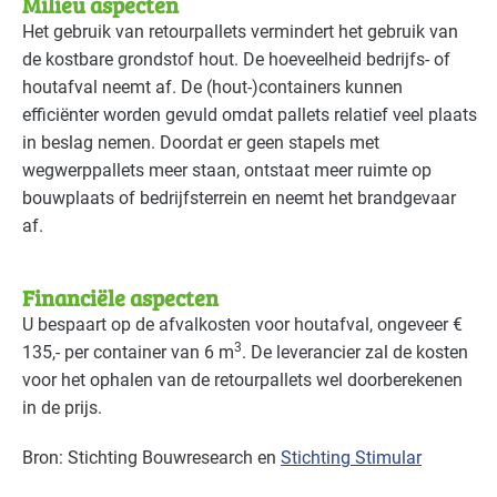
Milieu aspecten
Overige branches
Basis
Het gebruik van retourpallets vermindert het gebruik van
Voedingsindustrie - brood en banket
Basis
de kostbare grondstof hout. De hoeveelheid bedrijfs- of
houtafval neemt af. De (hout-)containers kunnen
Voedingsindustrie - overig
Basis
efficiënter worden gevuld omdat pallets relatief veel plaats
in beslag nemen. Doordat er geen stapels met
Voedingsindustrie - vlees
Gevorderd
wegwerppallets meer staan, ontstaat meer ruimte op
bouwplaats of bedrijfsterrein en neemt het brandgevaar
Voedingsindustrie - zoetwaren
Basis
af.
Financiële aspecten
U bespaart op de afvalkosten voor houtafval, ongeveer €
3
135,‐ per container van 6 m
. De leverancier zal de kosten
voor het ophalen van de retourpallets wel doorberekenen
in de prijs.
Bron: Stichting Bouwresearch en
Stichting Stimular