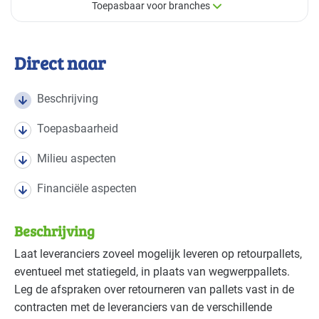
Toepasbaar voor branches
×
Toepasbaar voor branches
Direct naar
Deze maatregel is vaak toepasbaar in de volgende
branches
Beschrijving
Toepasbaarheid
Bouw - bouw/infra
Basis
Milieu aspecten
Bouw - gemeentewerven
Gevorderd
Financiële aspecten
Bouw - schilders en onderhoud
Basis
Beschrijving
Cultuur - evenementen
Basis
Laat leveranciers zoveel mogelijk leveren op retourpallets,
eventueel met statiegeld, in plaats van wegwerppallets.
Cultuur - musea
Basis
Leg de afspraken over retourneren van pallets vast in de
Cultuur - overig
Basis
contracten met de leveranciers van de verschillende