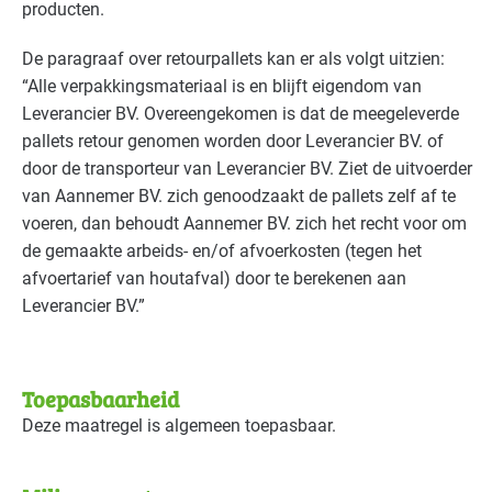
producten.
Cultuur - podia
Gevorderd
De paragraaf over retourpallets kan er als volgt uitzien:
Detailhandel - overig
Basis
“Alle verpakkingsmateriaal is en blijft eigendom van
Leverancier BV. Overeengekomen is dat de meegeleverde
Detailhandel - supermarkten
Basis
pallets retour genomen worden door Leverancier BV. of
door de transporteur van Leverancier BV. Ziet de uitvoerder
Grafische industrie
Basis
van Aannemer BV. zich genoodzaakt de pallets zelf af te
voeren, dan behoudt Aannemer BV. zich het recht voor om
Handel en distributie
Basis
de gemaakte arbeids- en/of afvoerkosten (tegen het
afvoertarief van houtafval) door te berekenen aan
Industrie - hout en meubel
Basis
Leverancier BV.”
Industrie - papier en karton(waren)
Basis
Toepasbaarheid
Landbouw - land- en tuinbouw
Gevorderd
Deze maatregel is algemeen toepasbaar.
Landbouw - veeteelt
Basis