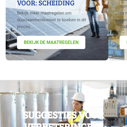
VOOR: SCHEIDING
nem
Bekijk meer maatregelen om
zo 
duurzaamheidswinst te boeken in dit
med
proces.
sta
BEKIJK DE MAATREGELEN
SUGGESTIES VOOR
VERBETERINGEN?