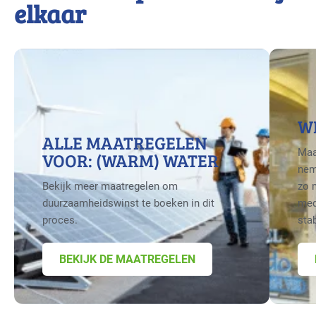
elkaar
W
ALLE MAATREGELEN
Maa
VOOR: (WARM) WATER
nem
Bekijk meer maatregelen om
zo 
duurzaamheidswinst te boeken in dit
med
proces.
sta
BEKIJK DE MAATREGELEN