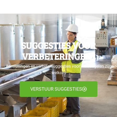
SUGGESTIES VOOR
VERBETERINGEN?
Aanvullingen en verbetersuggesties voor maatregelen zijn
welkom
VERSTUUR SUGGESTIES