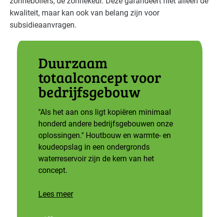
zonneboilers, de zonnekeur. Deze garandeert niet alleen de
kwaliteit, maar kan ook van belang zijn voor
subsidieaanvragen.
Duurzaam
totaalconcept voor
bedrijfsgebouw
"Als het aan ons ligt kopiëren minimaal
honderd andere bedrijfsgebouwen onze
oplossingen." Houtbouw en warmte- en
koudeopslag in een ondergronds
waterreservoir zijn de kern van het
concept.
Lees meer