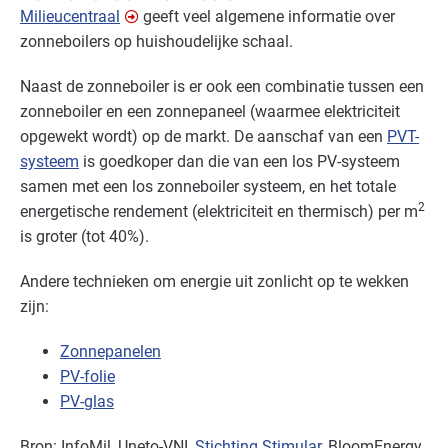
Milieucentraal
geeft veel algemene informatie over
zonneboilers op huishoudelijke schaal.
Naast de zonneboiler is er ook een combinatie tussen een
zonneboiler en een zonnepaneel (waarmee elektriciteit
opgewekt wordt) op de markt. De aanschaf van een
PVT
-
systeem
is goedkoper dan die van een los PV-systeem
samen met een los zonneboiler systeem, en het totale
2
energetische rendement (elektriciteit en thermisch) per m
is groter (tot 40%).
Andere technieken om energie uit zonlicht op te wekken
zijn:
Zonnepanelen
PV-folie
PV-glas
Bron: InfoMil, Uneto-
VNI
,
Stichting Stimular
, BloomEnergy,