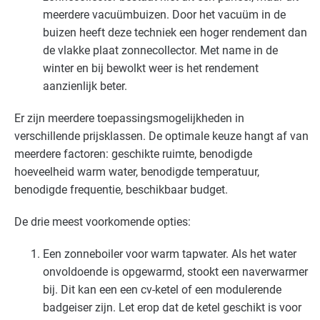
meerdere vacuümbuizen. Door het vacuüm in de
Sport - zwembaden
Gevorderd
buizen heeft deze techniek een hoger rendement dan
de vlakke plaat zonnecollector. Met name in de
Voedingsindustrie - brood en banket
Gevorderd
winter en bij bewolkt weer is het rendement
aanzienlijk beter.
Voedingsindustrie - overig
Gevorderd
Er zijn meerdere toepassingsmogelijkheden in
Voedingsindustrie - vlees
Gevorderd
verschillende prijsklassen. De optimale keuze hangt af van
meerdere factoren: geschikte ruimte, benodigde
Voedingsindustrie - zoetwaren
Gevorderd
hoeveelheid warm water, benodigde temperatuur,
benodigde frequentie, beschikbaar budget.
Zorg - dierenartsen
Basis
De drie meest voorkomende opties:
Zorg - eerstelijns
Gevorderd
Een zonneboiler voor warm tapwater. Als het water
Zorg - kinderdagverblijven
Gevorderd
onvoldoende is opgewarmd, stookt een naverwarmer
bij. Dit kan een een cv-ketel of een modulerende
Zorg - ziekenhuizen
Gevorderd
badgeiser zijn. Let erop dat de ketel geschikt is voor