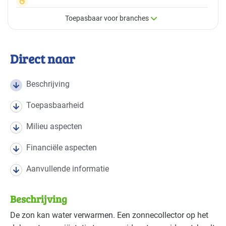
Toepasbaar voor branches
×
Toepasbaar voor branches
Direct naar
Deze maatregel is vaak toepasbaar in de volgende
branches
Beschrijving
Toepasbaarheid
Brandweer
Gevorderd
Milieu aspecten
Cultuur - musea
Gevorderd
Financiële aspecten
Cultuur - overig
Gevorderd
Aanvullende informatie
Cultuur - podia
Gevorderd
Beschrijving
Datacenters
Gevorderd
De zon kan water verwarmen. Een zonnecollector op het