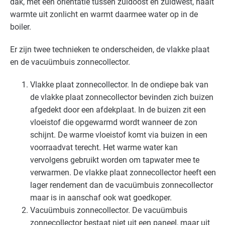
dak, met een oriëntatie tussen zuidoost en zuidwest, haalt
Kantoren
Gevorderd
warmte uit zonlicht en warmt daarmee water op in de
boiler.
Landbouw - land- en tuinbouw
Gevorderd
Er zijn twee technieken te onderscheiden, de vlakke plaat
Landbouw - veeteelt
Gevorderd
en de vacuümbuis zonnecollector.
Onderwijs
Gevorderd
Vlakke plaat zonnecollector. In de ondiepe bak van
de vlakke plaat zonnecollector bevinden zich buizen
Overige branches
Gevorderd
afgedekt door een afdekplaat. In de buizen zit een
vloeistof die opgewarmd wordt wanneer de zon
Recreatie - congreslocaties
Gevorderd
schijnt. De warme vloeistof komt via buizen in een
Recreatie - hotels
Gevorderd
voorraadvat terecht. Het warme water kan
vervolgens gebruikt worden om tapwater mee te
Recreatie - overig
Gevorderd
verwarmen. De vlakke plaat zonnecollector heeft een
lager rendement dan de vacuümbuis zonnecollector
Recreatie - restaurants en cafés
Gevorderd
maar is in aanschaf ook wat goedkoper.
Vacuümbuis zonnecollector. De vacuümbuis
Sport - overig
Gevorderd
zonnecollector bestaat niet uit een paneel, maar uit