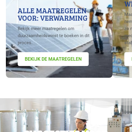
W
ALLE MAATREGELEN
Maa
VOOR: VERWARMING
nem
Bekijk meer maatregelen om
zo 
duurzaamheidswinst te boeken in dit
med
proces.
sta
BEKIJK DE MAATREGELEN