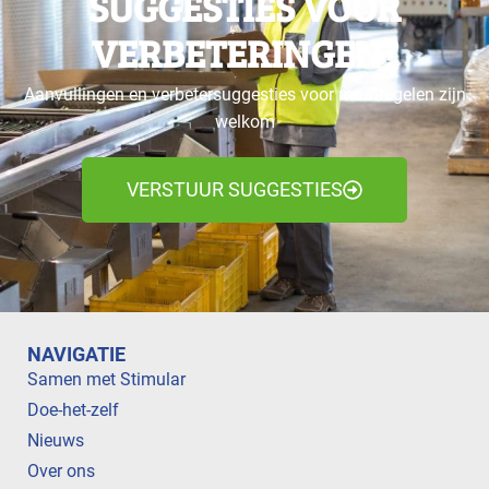
SUGGESTIES VOOR
VERBETERINGEN?
Aanvullingen en verbetersuggesties voor maatregelen zijn
welkom
VERSTUUR SUGGESTIES
NAVIGATIE
Samen met Stimular
Doe-het-zelf
Nieuws
Over ons