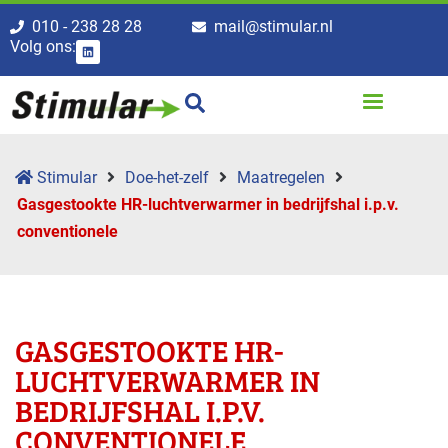
010 - 238 28 28
mail@stimular.nl
Volg ons:
Stimular
Doe-het-zelf
Maatregelen
Gasgestookte HR-luchtverwarmer in bedrijfshal i.p.v.
conventionele
GASGESTOOKTE HR-
LUCHTVERWARMER IN
BEDRIJFSHAL I.P.V.
CONVENTIONELE