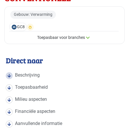
Gebouw: Verwarming
GC8
Toepasbaar voor branches
×
Toepasbaar voor branches
Direct naar
Deze maatregel is vaak toepasbaar in de volgende
branches
Beschrijving
Toepasbaarheid
Autobranche - autoschadeherstel
Basis
Milieu aspecten
Autobranche - garage en handel
Basis
Financiële aspecten
Bouw - bouw/infra
Basis
Aanvullende informatie