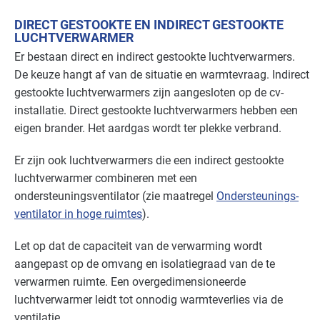
Industrie - papier en karton(waren)
Basis
DIRECT GESTOOKTE EN INDIRECT GESTOOKTE
LUCHTVERWARMER
Er bestaan direct en indirect gestookte luchtverwarmers.
Industrie - rubber en kunststof
Basis
De keuze hangt af van de situatie en warmtevraag. Indirect
Industrie - verf en drukinkt
Basis
gestookte luchtverwarmers zijn aangesloten op de cv-
installatie. Direct gestookte luchtverwarmers hebben een
Landbouw - land- en tuinbouw
Basis
eigen brander. Het aardgas wordt ter plekke verbrand.
Landbouw - veeteelt
Basis
Er zijn ook luchtverwarmers die een indirect gestookte
luchtverwarmer combineren met een
Voedingsindustrie - brood en banket
Basis
ondersteuningsventilator (zie maatregel
Ondersteunings­
ventila­tor in hoge ruimtes
).
Voedingsindustrie - overig
Basis
Let op dat de capaciteit van de verwarming wordt
Voedingsindustrie - zoetwaren
Basis
aangepast op de omvang en isolatiegraad van de te
verwarmen ruimte. Een overgedimensioneerde
luchtverwarmer leidt tot onnodig warmteverlies via de
ventilatie.