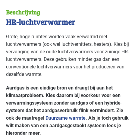
Bouw - gemeentewerven
Basis
Beschrijving
Bouw - installatiebedrijven
Basis
HR-luchtverwarmer
Bouw - schilders en onderhoud
Basis
Grote, hoge ruimtes worden vaak verwarmd met
luchtverwarmers (ook wel luchtverhitters, heaters). Kies bij
Brandweer
Gevorderd
vervanging van de oude luchtverwarmers voor zuinige HR-
luchtverwarmers. Deze gebruiken minder gas dan een
Detailhandel - overig
Basis
conventionele luchtverwarmers voor het produceren van
Detailhandel - supermarkten
Basis
dezelfde warmte.
Aardgas is een eindige bron en draagt bij aan het
Grafische industrie
Basis
klimaatprobleem. Kies daarom bij voorkeur voor een
Handel en distributie
Basis
verwarmingssysteem zonder aardgas of een hybride-
systeem dat het aardgasverbruik flink vermindert. Zie
Industrie - hout en meubel
Gevorderd
ook de maatregel
Duurzame warmte
. Als je toch gebruik
wilt maken van een aardgasgestookt systeem lees je
Industrie - metalektro
Basis
hieronder meer.