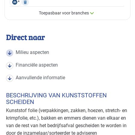
*
Toepasbaar voor branches
×
Toepasbaar voor branches
Direct naar
Deze maatregel is vaak toepasbaar in de volgende
branches
Milieu aspecten
Financiële aspecten
Autobranche - autoschadeherstel
Basis
Aanvullende informatie
Autobranche - garage en handel
Basis
BESCHRIJVING VAN KUNSTSTOFFEN
Autobranche - wasinrichting
Basis
SCHEIDEN
Kunststof folie (verpakkingen, zakken, hoezen, stretch- en
Bouw - gemeentewerven
Gevorderd
krimpfolie, etc.), bakken en emmers dienen van elkaar en
van de rest van het bedrijfsafval gescheiden te worden in
Bouw - installatiebedrijven
Gevorderd
door de inzamelaar/sorteerder te adviseren