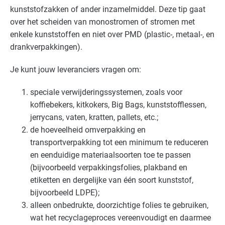
Bouw - schilders en onderhoud
Basis
kunststofzakken of ander inzamelmiddel. Deze tip gaat
over het scheiden van monostromen of stromen met
Bouwmaterialen - beton
Basis
enkele kunststoffen en niet over
PMD
(plastic-, metaal-, en
drankverpakkingen).
Brandweer
Gevorderd
Je kunt jouw leveranciers vragen om:
Cultuur - evenementen
Basis
speciale verwijderingssystemen, zoals voor
Cultuur - musea
Basis
koffiebekers, kitkokers, Big Bags, kunststofflessen,
jerrycans, vaten, kratten, pallets, etc.;
Cultuur - overig
Basis
de hoeveelheid omverpakking en
transportverpakking tot een minimum te reduceren
Detailhandel - overig
Basis
en eenduidige materiaalsoorten toe te passen
(bijvoorbeeld verpakkingsfolies, plakband en
Detailhandel - supermarkten
Basis
etiketten en dergelijke van één soort kunststof,
bijvoorbeeld
LDPE
);
Detailhandel - tankstations
Basis
alleen onbedrukte, doorzichtige folies te gebruiken,
wat het recyclageproces vereenvoudigt en daarmee
Grafische industrie
Basis