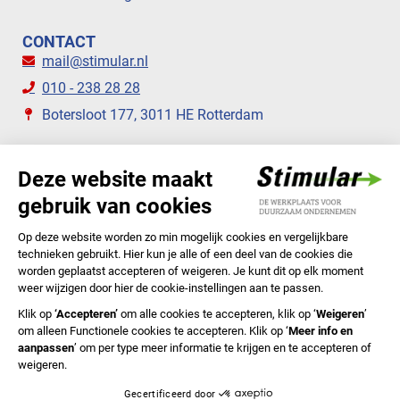
CONTACT
mail@stimular.nl
010 - 238 28 28
Botersloot 177, 3011 HE Rotterdam
VOLG ONS
STIMULAR NIEUWSBRIEVEN
ABONNEER NU
Privacyverklaring
Cookiebeleid
Colofon
Disclaimer
In English