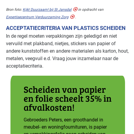
Overige branches
Gevorderd
Bron foto:
Kijk! Duurzaam! bij St Jansdal
in opdracht van
Expertisecentrum Verduurzaming Zorg
.
Recreatie - congreslocaties
Basis
ACCEPTATIECRITERIA VAN PLASTICS SCHEIDEN
Recreatie - hotels
Basis
In de regel moeten verpakkingen zijn geledigd en niet
vervuild met plakband, nietjes, stickers van papier of
Recreatie - overig
Basis
andere kunststoffen en andere materialen als karton, hout,
metalen, veegvuil e.d. Vraag jouw inzamelaar naar de
Recreatie - restaurants en cafés
Basis
acceptatiecriteria.
Voedingsindustrie - brood en banket
Basis
Scheiden van papier
Voedingsindustrie - overig
Basis
en folie scheelt 35% in
Voedingsindustrie - vlees
Gevorderd
afvalkosten!
Voedingsindustrie - zoetwaren
Basis
Gebroeders Peters, een groothandel in
meubel- en woningfournituren, is papier
Zorg - dierenartsen
Gevorderd