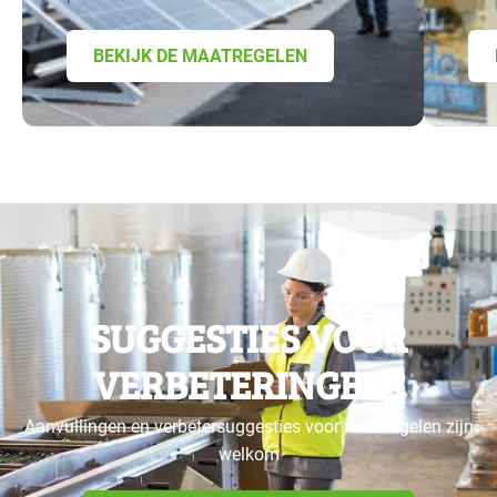
BEKIJK DE MAATREGELEN
SUGGESTIES VOOR
VERBETERINGEN?
Aanvullingen en verbetersuggesties voor maatregelen zijn
welkom