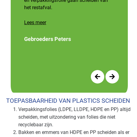
en verpakkingsfolie gaan scheiden van
het restafval.
Zorg - eerstelijns
Basis
Lees meer
Zorg - kinderdagverblijven
Gevorderd
Gebroeders Peters
Zorg - overig
Basis
Zorg - ziekenhuizen
Basis
Zorg - zorginstellingen
Basis
TOEPASBAARHEID VAN PLASTICS SCHEIDEN
Verpakkingsfolies (
LDPE
,
LLDPE
,
HDPE
en PP) altijd
scheiden, met uitzondering van folies die niet
recyclebaar zijn.
Bakken en emmers van
HDPE
en PP scheiden als er