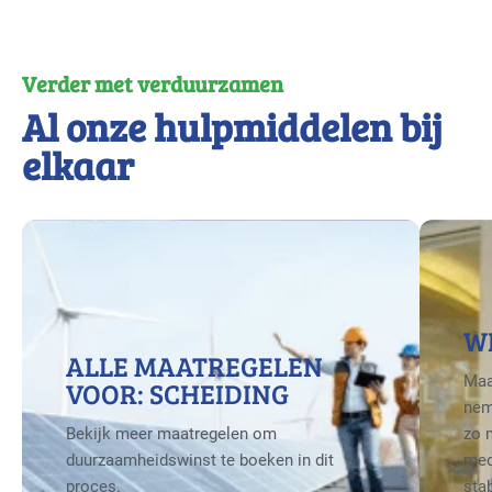
Verder met verduurzamen
Al onze hulpmiddelen bij
elkaar
W
ALLE MAATREGELEN
Maa
VOOR: SCHEIDING
nem
Bekijk meer maatregelen om
zo 
duurzaamheidswinst te boeken in dit
med
proces.
sta