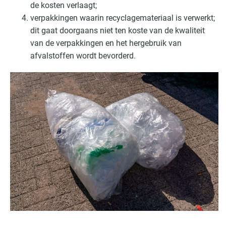
de kosten verlaagt;
verpakkingen waarin recyclagemateriaal is verwerkt;
Handel en distributie
Basis
dit gaat doorgaans niet ten koste van de kwaliteit
van de verpakkingen en het hergebruik van
Industrie - hout en meubel
Basis
afvalstoffen wordt bevorderd.
Industrie - metalektro
Gevorderd
Industrie - papier en karton(waren)
Basis
Industrie - rubber en kunststof
Gevorderd
Industrie - verf en drukinkt
Gevorderd
Landbouw - land- en tuinbouw
Basis
Landbouw - veeteelt
Basis
Natwasserijen
Basis