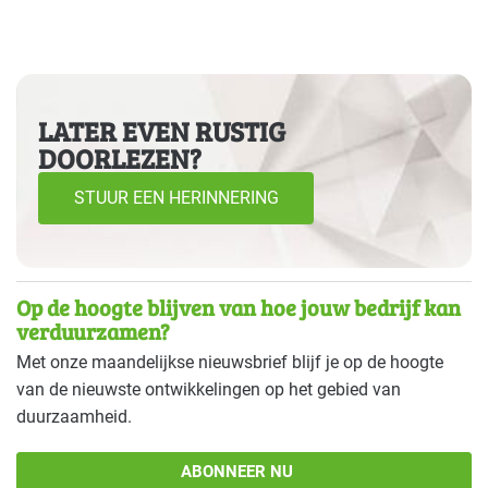
Landbouw - land- en tuinbouw
Gevorderd
Landbouw - veeteelt
Gevorderd
LATER EVEN RUSTIG
Onderwijs
Basis
DOORLEZEN?
Overige branches
Basis
STUUR EEN HERINNERING
Recreatie - congreslocaties
Basis
Recreatie - hotels
Basis
Op de hoogte blijven van hoe jouw bedrijf kan
verduurzamen?
Recreatie - overig
Basis
Met onze maandelijkse nieuwsbrief blijf je op de hoogte
Recreatie - restaurants en cafés
Basis
van de nieuwste ontwikkelingen op het gebied van
duurzaamheid.
Sport - overig
Basis
ABONNEER NU