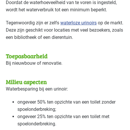
Doordat de waterhoeveelheid van te voren is ingesteld,
Bouw - schilders en onderhoud
Gevorderd
wordt het waterverbruik tot een minimum beperkt.
Bouwmaterialen - beton
Gevorderd
Tegenwoordig zijn er zelfs
waterloze urinoirs
op de markt.
Deze zijn geschikt voor locaties met veel bezoekers, zoals
Brandweer
Gevorderd
een bibliotheek of een dierentuin.
Cultuur - evenementen
Basis
Toepasbaarheid
Bij nieuwbouw of renovatie.
Cultuur - musea
Basis
Cultuur - overig
Basis
Milieu aspecten
Waterbesparing bij een urinoir:
Cultuur - podia
Basis
ongeveer 50% ten opzichte van een toilet zonder
Datacenters
Gevorderd
spoelonderbreking;
ongeveer 25% ten opzichte van een toilet met
Detailhandel - overig
Gevorderd
spoelonderbreking.