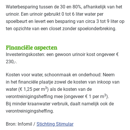
Detailhandel - supermarkten
Gevorderd
Waterbesparing tussen de 30 en 80%, afhankelijk van het
urinoir. Een urinoir gebruikt 0 tot 6 liter water per
Detailhandel - tankstations
Basis
spoelbeurt en levert een besparing van circa 3 tot 9 liter op
ten opzichte van een closet zonder spoelonderbreking.
Grafische industrie
Gevorderd
Handel en distributie
Gevorderd
Financiële aspecten
Investeringskosten: een gewoon urinoir kost ongeveer €
Industrie - hout en meubel
Gevorderd
230,‐.
Industrie - metalektro
Gevorderd
Kosten voor water, schoonmaak en onderhoud: Neem
in het financiële plaatje zowel de kosten van inkoop van
Industrie - papier en karton(waren)
Gevorderd
3
water (€ 1,25 per m
) als de kosten van de
3
verontreinigingsheffing mee (ongeveer € 1 per m
).
Industrie - rubber en kunststof
Gevorderd
Bij minder kraanwater verbruik, daalt namelijk ook de
Industrie - verf en drukinkt
Gevorderd
verontreinigingsheffing.
Bron: Infomil /
Kantoren
Stichting Stimular
Gevorderd