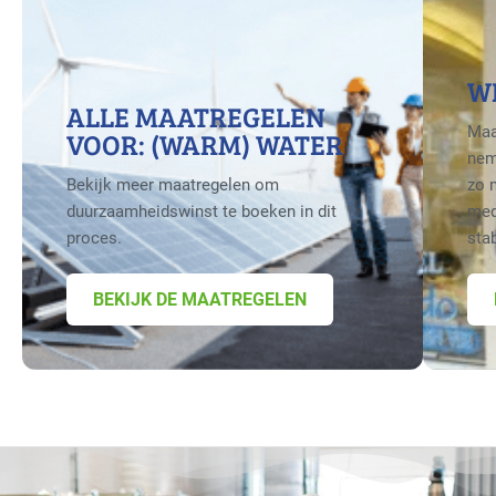
W
ALLE MAATREGELEN
Maa
VOOR: (WARM) WATER
nem
Bekijk meer maatregelen om
zo 
duurzaamheidswinst te boeken in dit
med
proces.
sta
BEKIJK DE MAATREGELEN