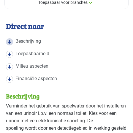
Toepasbaar voor branches
×
Toepasbaar voor branches
Direct naar
Deze maatregel is vaak toepasbaar in de volgende
branches
Beschrijving
Toepasbaarheid
Autobranche - autoschadeherstel
Gevorderd
Milieu aspecten
Autobranche - garage en handel
Gevorderd
Financiële aspecten
Autobranche - wasinrichting
Basis
Beschrijving
Bouw - bouw/infra
Gevorderd
Verminder het gebruik van spoelwater door het installeren
van een urinoir i.p.v. een normaal toilet. Kies voor een
Bouw - gemeentewerven
Gevorderd
urinoir met een elektronische spoeling. De
Bouw - installatiebedrijven
Gevorderd
spoeling wordt door een detectiegebied in werking gesteld.