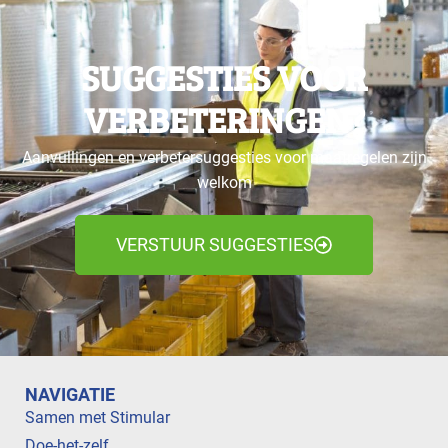
SUGGESTIES VOOR
VERBETERINGEN?
Aanvullingen en verbetersuggesties voor maatregelen zijn
welkom
VERSTUUR SUGGESTIES
NAVIGATIE
Samen met Stimular
Doe-het-zelf