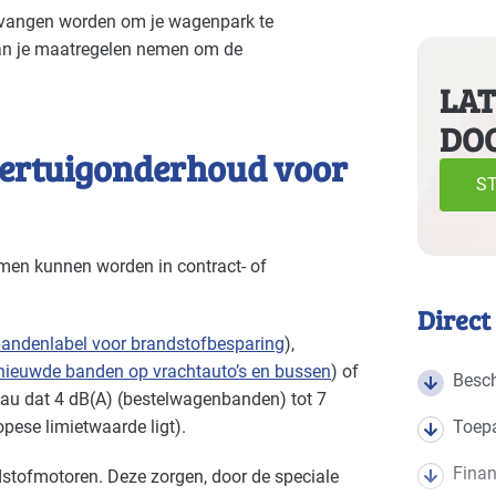
anches
ervangen worden om je wagenpark te
an je maatregelen nemen om de
e volgende branches
LAT
DO
Bouw - gemeentewerven
Bouw -
Basis
oertuigonderhoud voor
Bouwmaterialen - beton
Brand
Basis
ST
Datacenters
Grafis
Basis
men kunnen worden in contract- of
Industrie - hout en meubel
Indust
Basis
Direct
Industrie - rubber en kunststof
Indust
Basis
 bandenlabel voor brandstofbesparing
),
nieuwde banden op vrachtauto’s en bussen
) of
Besch
Landbouw - land- en tuinbouw
Landb
Basis
eau dat 4 dB(A) (bestelwagenbanden) tot 7
ese limietwaarde ligt).
Toep
Overige branches
Recrea
Basis
Finan
ndstofmotoren. Deze zorgen, door de speciale
Sport - overig
Voedi
Basis