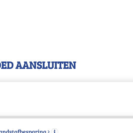
OED AANSLUITEN
randstofbesparing