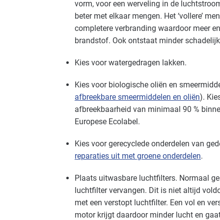
vorm, voor een werveling in de luchtstroo
beter met elkaar mengen. Het ‘vollere’ men
Voedingsindustrie - overig
Basis
completere verbranding waardoor meer ene
brandstof. Ook ontstaat minder schadelij
Zorg - dierenartsen
Gevorderd
Kies voor watergedragen lakken.
Kies voor biologische oliën en smeermidde
afbreekbare smeermiddelen en oliën
). Ki
afbreekbaarheid van minimaal 90 % binne
Europese Ecolabel.
Kies voor gerecyclede onderdelen van ged
reparaties uit met groene onderdelen
.
Plaats uitwasbare luchtfilters. Normaal ge
luchtfilter vervangen. Dit is niet altijd vo
met een verstopt luchtfilter. Een vol en ver
motor krijgt daardoor minder lucht en gaat