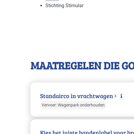
Stichting Stimular
MAATREGELEN DIE G
Standairco in vrachtwagen
Vervoer: Wagenpark onderhouden
Kies het juiste bandenlabel voor b