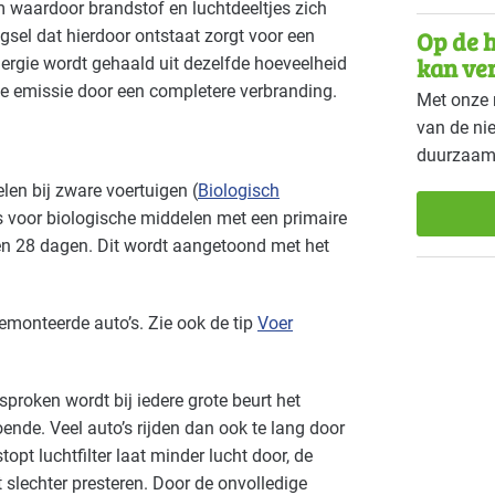
m waardoor brandstof en luchtdeeltjes zich
Op de h
gsel dat hierdoor ontstaat zorgt voor een
Voedingsindustrie - vlees
Voedi
Basis
kan ve
rgie wordt gehaald uit dezelfde hoeveelheid
ke emissie door een completere verbranding.
Met onze 
Zorg - eerstelijns
Zorg -
Gevorderd
van de ni
duurzaam
len bij zware voertuigen (
Biologisch
es voor biologische middelen met een primaire
n 28 dagen. Dit wordt aangetoond met het
emonteerde auto’s. Zie ook de tip
Voer
sproken wordt bij iedere grote beurt het
ldoende. Veel auto’s rijden dan ook te lang door
stopt luchtfilter laat minder lucht door, de
 slechter presteren. Door de onvolledige