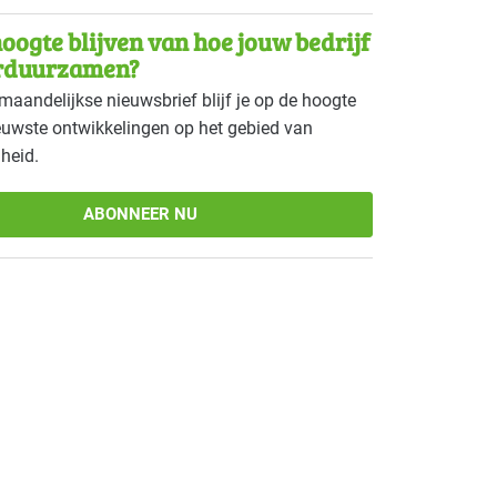
oogte blijven van hoe jouw bedrijf
ngsindustrie - zoetwaren
Basis
rduurzamen?
maandelijkse nieuwsbrief blijf je op de hoogte
 ziekenhuizen
Basis
euwste ontwikkelingen op het gebied van
heid.
ABONNEER NU