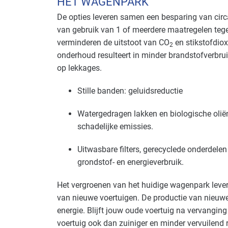
HET WAGENPARK
De opties leveren samen een besparing van circ
van gebruik van 1 of meerdere maatregelen tegel
verminderen de uitstoot van CO
en stikstofdio
2
onderhoud resulteert in minder brandstofverbru
op lekkages.
Stille banden: geluidsreductie
Watergedragen lakken en biologische olië
schadelijke emissies.
Uitwasbare filters, gerecyclede onderdel
grondstof- en energieverbruik.
Het vergroenen van het huidige wagenpark leve
van nieuwe voertuigen. De productie van nieuwe
energie. Blijft jouw oude voertuig na vervanging 
voertuig ook dan zuiniger en minder vervuilend r