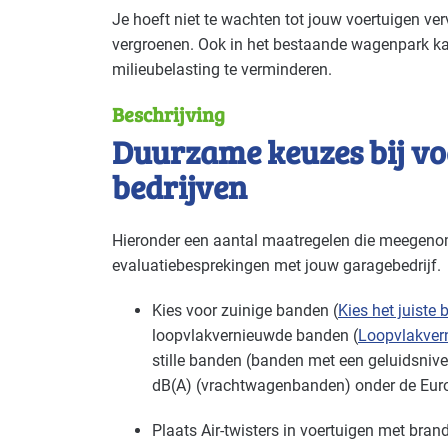
Toepasbaar voor br
Je hoeft niet te wachten tot jouw voertuigen v
vergroenen. Ook in het bestaande wagenpark k
Deze maatregel is vaak toepasbaar in d
milieubelasting te verminderen.
Beschrijving
Bouw - bouw/infra
Basis
Duurzame keuzes bij v
Bouw - schilders en onderhoud
Basis
bedrijven
Cultuur - overig
Basis
Hieronder een aantal maatregelen die meegeno
Handel en distributie
Basis
evaluatiebesprekingen met jouw garagebedrijf.
Industrie - papier en karton(waren)
Basis
Kies voor zuinige banden (
Kies het juiste
loopvlakvernieuwde banden (
Loopvlakver
Kantoren
Basis
stille banden (banden met een geluidsniv
dB(A) (vrachtwagenbanden) onder de Europ
Natwasserijen
Basis
Plaats Air-twisters in voertuigen met bra
Recreatie - restaurants en cafés
Basis